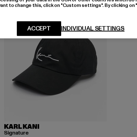
ant to change this, click on "Custom settings". By clicking on 
ACCEPT
INDIVIDUAL SETTINGS
KARL KANI
Signature