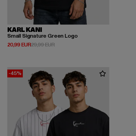
KARL KANI
Small Signature Green Logo
Derzeitiger Preis: 20,99 EUR
Aktionspreis: 29,99 EUR
20,99 EUR
29,99 EUR
-45%