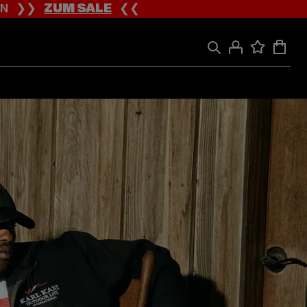
ION ❯❯
ZUM SALE
❮❮