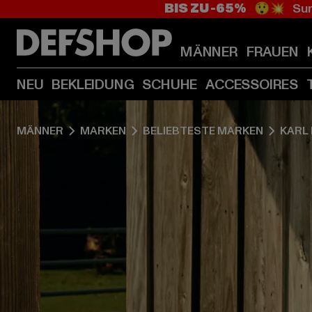
BIS ZU -65%
😲💥 Sum
MÄNNER
FRAUEN
NEU
BEKLEIDUNG
SCHUHE
ACCESSOIRES
MÄNNER
MARKEN
BELIEBTESTE MARKEN
KARL 