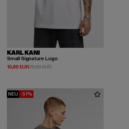
KARL KANI
Small Signature Logo
Derzeitiger Preis: 15,89 EUR
Aktionspreis: 29,99 EUR
15,89 EUR
29,99 EUR
NEU
-51%