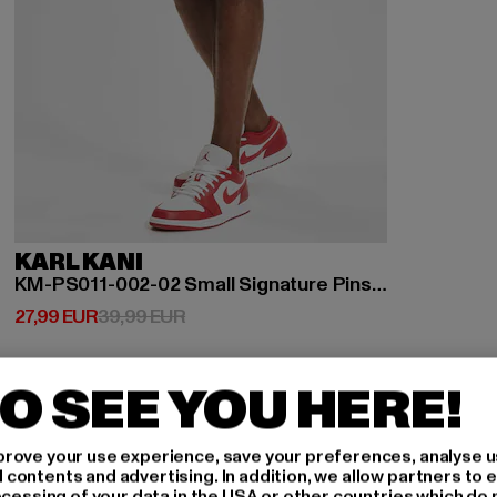
KARL KANI
KM-PS011-002-02 Small Signature Pinstripe Mesh Shorts
Derzeitiger Preis: 27,99 EUR
Aktionspreis: 39,99 EUR
27,99 EUR
39,99 EUR
O SEE YOU HERE!
rove your use experience, save your preferences, analyse u
-32%
ontents and advertising. In addition, we allow partners to e
ocessing of your data in the USA or other countries which do 