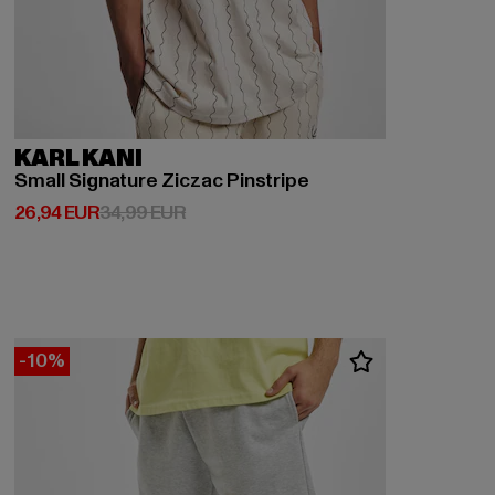
KARL KANI
Small Signature Ziczac Pinstripe
Derzeitiger Preis: 26,94 EUR
Aktionspreis: 34,99 EUR
26,94 EUR
34,99 EUR
-10%