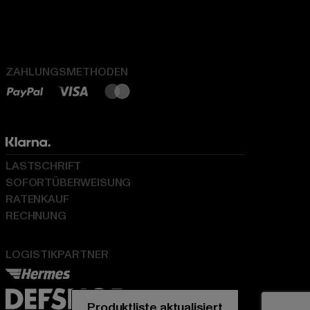
ZAHLUNGSMETHODEN
LASTSCHRIFT
SOFORTÜBERWEISUNG
RATENKAUF
RECHNUNG
LOGISTIKPARTNER