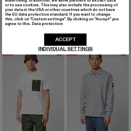
advertising. In addition, we allow partners to extract data
or to use cookies. This may also include the processing of
your data in the USA or other countries which do not have
the EU data protection standard. If you want to change
WEEKEND OFFENDER
WEEKEND OFFENDER
this, click on "Custom settings". By clicking on "Accept" you
GARCIA WOVEN OVERLAY
STINIVA LARGE RIPSTOP LARGE RIPSTOP POCKET TEE
agree to this.
Data protection
Derzeitiger Preis: 44,99 EUR
Aktionspreis: 49,99 EUR
Derzeitiger Preis: 44,99 EUR
Aktionspreis:
44,99 EUR
49,99 EUR
44,99 EUR
49,99 EUR
ACCEPT
INDIVIDUAL SETTINGS
-10%
-15%