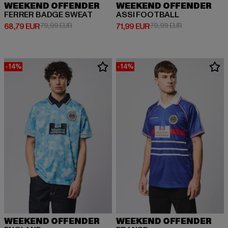
WEEKEND OFFENDER
WEEKEND OFFENDER
FERRER BADGE SWEAT
ASSI FOOTBALL
Derzeitiger Preis: 68,79 EUR
Aktionspreis: 79,99 EUR
Derzeitiger Preis: 71,99 EUR
Aktionspreis: 
68,79 EUR
79,99 EUR
71,99 EUR
79,99 EUR
-14%
-14%
WEEKEND OFFENDER
WEEKEND OFFENDER