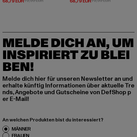
Derzeitiger Preis: 68,79 EUR
Aktionspreis: 79,99 EUR
Derzeitiger Preis: 68,79 EUR
Aktionspreis:
68,79 EUR
79,99 EUR
68,79 EUR
79,99 EUR
MELDE DICH AN, UM
INSPIRIERT ZU BLEI
BEN!
Melde dich hier für unseren Newsletter an und
erhalte künftig Informationen über aktuelle Tre
nds, Angebote und Gutscheine von DefShop p
er E-Mail!
An welchen Produkten bist du interessiert?
MÄNNER
FRAUEN