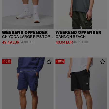
WEEKEND OFFENDER
WEEKEND OFFENDER
CHIYODA LARGE RIPSTOP POCKET
CANNON BEACH
Derzeitiger Preis: 49,49 EUR
Aktionspreis: 54,99 EUR
Derzeitiger Preis: 40,04 EUR
Aktionspreis:
49,49 EUR
54,99 EUR
40,04 EUR
44,99 EUR
-10%
-10%