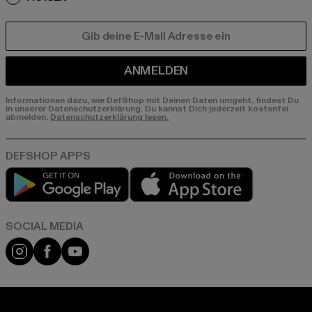
E-MAIL
ANMELDEN
Informationen dazu, wie DefShop mit Deinen Daten umgeht, findest Du
in unserer Datenschutzerklärung. Du kannst Dich jederzeit kostenfei
abmelden.
Datenschutzerklärung lesen.
Play market
App store
Instagram
Facebook
YouTube