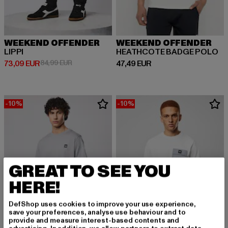
WEEKEND OFFENDER
WEEKEND OFFENDER
LIPPI
HEATHCOTE BADGE POLO
Derzeitiger Preis: 73,09 EUR
Aktionspreis: 84,99 EUR
Derzeitiger Preis: 47,49 EUR
73,09 EUR
84,99 EUR
47,49 EUR
-10%
-10%
GREAT TO SEE YOU
HERE!
DefShop uses cookies to improve your use experience,
save your preferences, analyse use behaviour and to
provide and measure interest-based contents and