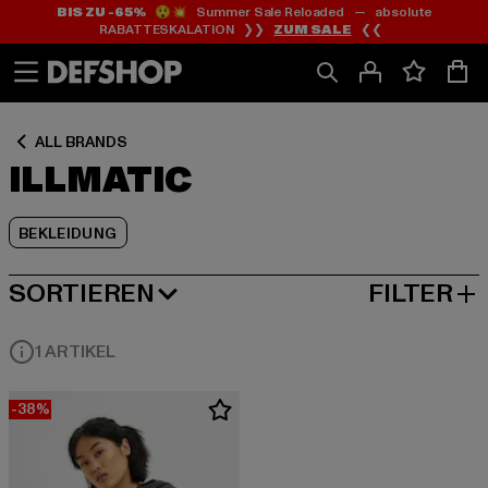
BIS ZU -65%
😲💥 Summer Sale Reloaded — absolute
Zum
Zum
Zum
RABATTESKALATION ❯❯
ZUM SALE
❮❮
Inhalt
Fußzeile
Produktraster
springen
springen
springen
ALL BRANDS
ILLMATIC
BEKLEIDUNG
SORTIEREN
FILTER
BELIEBTESTE
1 ARTIKEL
-38%