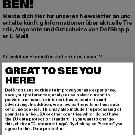
BEN!
Melde dich hier für unseren Newsletter an und
erhalte künftig Informationen über aktuelle Tre
nds, Angebote und Gutscheine von DefShop p
er E-Mail!
An welchen Produkten bist du interessiert?
MÄNNER
GREAT TO SEE YOU
FRAUEN
HERE!
DefShop uses cookies to improve your use experience,
E-MAIL
save your preferences, analyse use behaviour and to
provide and measure interest-based contents and
ANMELDEN
advertising. In addition, we allow partners to extract data
or to use cookies. This may also include the processing of
your data in the USA or other countries which do not have
Informationen dazu, wie DefShop mit Deinen Daten umgeht, findest Du
the EU data protection standard. If you want to change
in unserer Datenschutzerklärung. Du kannst Dich jederzeit kostenfei
this, click on "Custom settings". By clicking on "Accept" you
abmelden.
Datenschutzerklärung lesen.
agree to this.
Data protection