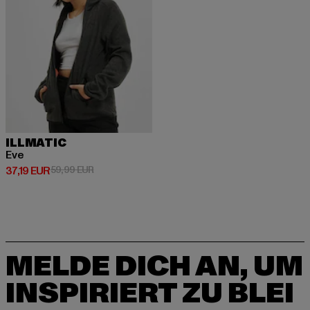
ILLMATIC
Eve
Derzeitiger Preis: 37,19 EUR
Aktionspreis: 59,99 EUR
37,19 EUR
59,99 EUR
MELDE DICH AN, UM
INSPIRIERT ZU BLEI