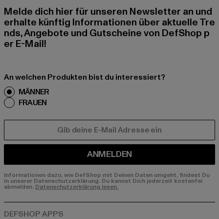
Melde dich hier für unseren Newsletter an und
erhalte künftig Informationen über aktuelle Tre
nds, Angebote und Gutscheine von DefShop p
er E-Mail!
An welchen Produkten bist du interessiert?
MÄNNER
FRAUEN
E-MAIL
ANMELDEN
Informationen dazu, wie DefShop mit Deinen Daten umgeht, findest Du
in unserer Datenschutzerklärung. Du kannst Dich jederzeit kostenfei
abmelden.
Datenschutzerklärung lesen.