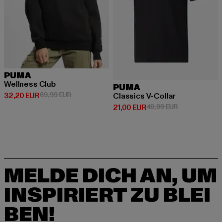
PUMA
Wellness Club
PUMA
Derzeitiger Preis: 32,20 EUR
Aktionspreis: 69,99 EUR
32,20 EUR
69,99 EUR
Classics V-Collar
Derzeitiger Preis: 21,00 EUR
Aktionspreis: 
21,00 EUR
49,99 EUR
MELDE DICH AN, UM
INSPIRIERT ZU BLEI
BEN!