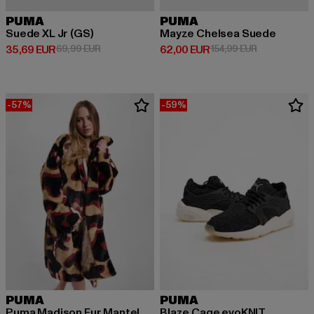
PUMA
PUMA
Suede XL Jr (GS)
Mayze Chelsea Suede
Derzeitiger Preis: 35,69 EUR
Aktionspreis: 69,99 EUR
Derzeitiger Preis: 62,00 EUR
Aktionspreis:
35,69 EUR
69,99 EUR
62,00 EUR
154,99 EUR
-57%
-59%
PUMA
PUMA
Puma Madison Fur Mantel
Blaze Cage evoKNIT