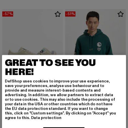
-57%
-51%
GREAT TO SEE YOU
HERE!
DefShop uses cookies to improve your use experience,
save your preferences, analyse use behaviour and to
provide and measure interest-based contents and
PUMA
PUMA
advertising. In addition, we allow partners to extract data
Lacoste Graduate Pro Schuhe
X STAPLE
or to use cookies. This may also include the processing of
your data in the USA or other countries which do not have
Derzeitiger Preis: 38,70 EUR
Aktionspreis: 89,99 EUR
Derzeitiger Preis: 44,10 EUR
Aktionspreis: 
38,70 EUR
89,99 EUR
44,10 EUR
89,99 EUR
the EU data protection standard. If you want to change
this, click on "Custom settings". By clicking on "Accept" you
agree to this.
Data protection
-52%
-54%