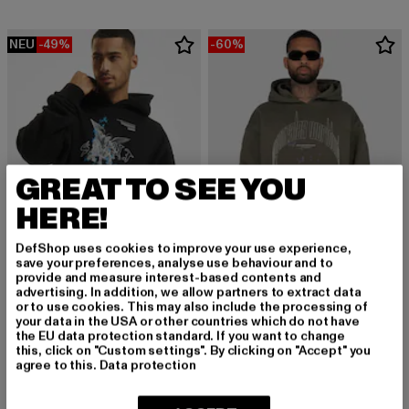
NEU
-49%
-60%
GREAT TO SEE YOU
HERE!
DefShop uses cookies to improve your use experience,
save your preferences, analyse use behaviour and to
provide and measure interest-based contents and
advertising. In addition, we allow partners to extract data
MJ GONZALES
or to use cookies. This may also include the processing of
Heavy Oversized Essentials V.4 ''Saint V.1''
your data in the USA or other countries which do not have
MJ GONZALES
Derzeitiger Preis: 35,69 EUR
Aktionspreis: 69,99 EUR
35,69 EUR
69,99 EUR
the EU data protection standard. If you want to change
Metamorphose V.3 Heavy Oversized
this, click on "Custom settings". By clicking on "Accept" you
Derzeitiger Preis: 32,00 EUR
Aktionspreis:
32,00 EUR
79,99 EUR
agree to this.
Data protection