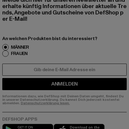
Melde dich hier für unseren Newsletter an und
erhalte künftig Informationen über aktuelle Tre
nds, Angebote und Gutscheine von DefShop p
er E-Mail!
An welchen Produkten bist du interessiert?
MÄNNER
FRAUEN
E-MAIL
ANMELDEN
Informationen dazu, wie DefShop mit Deinen Daten umgeht, findest Du
in unserer Datenschutzerklärung. Du kannst Dich jederzeit kostenfei
abmelden.
Datenschutzerklärung lesen.
Play market
App store