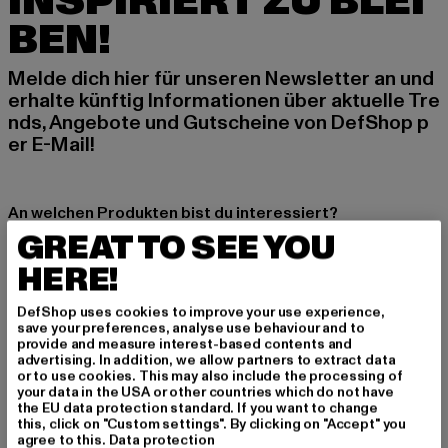
INSPIRIERT ZU BLEI
BEN!
Melde dich hier für unseren Newsletter an und
erhalte künftig Informationen über aktuelle Tre
nds, Angebote und Gutscheine von DefShop p
er E-Mail!
An welchen Produkten bist du interessiert?
GREAT TO SEE YOU
MÄNNER
FRAUEN
HERE!
DefShop uses cookies to improve your use experience,
E-MAIL
save your preferences, analyse use behaviour and to
provide and measure interest-based contents and
advertising. In addition, we allow partners to extract data
ANMELDEN
or to use cookies. This may also include the processing of
your data in the USA or other countries which do not have
the EU data protection standard. If you want to change
Informationen dazu, wie DefShop mit Deinen Daten umgeht, findest Du
this, click on "Custom settings". By clicking on "Accept" you
in unserer Datenschutzerklärung. Du kannst Dich jederzeit kostenfei
abmelden.
Datenschutzerklärung lesen.
agree to this.
Data protection