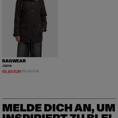
RAGWEAR
Jane
Derzeitiger Preis: 65,60 EUR
Aktionspreis: 159,99 EUR
65,60 EUR
159,99 EUR
MELDE DICH AN, UM