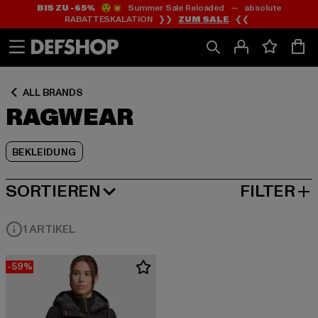
BIS ZU -65%
😲💥 Summer Sale Reloaded — absolute
Zum
Zum
Zum
RABATTESKALATION ❯❯
ZUM SALE
❮❮
Inhalt
Fußzeile
Produktraster
springen
springen
springen
ALL BRANDS
RAGWEAR
BEKLEIDUNG
SORTIEREN
FILTER
BELIEBTESTE
1 ARTIKEL
-59%