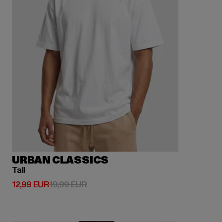
URBAN CLASSICS
Tall
Derzeitiger Preis: 12,99 EUR
Aktionspreis: 19,99 EUR
12,99 EUR
19,99 EUR