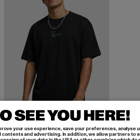
O SEE YOU HERE!
rove your use experience, save your preferences, analyse u
KARL KANI
ontents and advertising. In addition, we allow partners to e
Small Signature Green Logo
ocessing of your data in the USA or other countries which do 