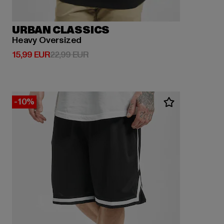
URBAN CLASSICS
Heavy Oversized
Derzeitiger Preis: 15,99 EUR
Aktionspreis: 22,99 EUR
15,99 EUR
22,99 EUR
-10%