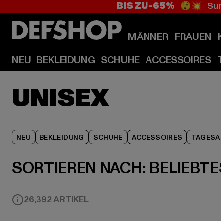
BIS ZU -65%
😲💥 Sum
MÄNNER
FRAUEN
NEU
BEKLEIDUNG
SCHUHE
ACCESSOIRES
UNISEX
NEU
BEKLEIDUNG
SCHUHE
ACCESSOIRES
TAGESA
SORTIEREN NACH:
BELIEBTE
26,392 ARTIKEL