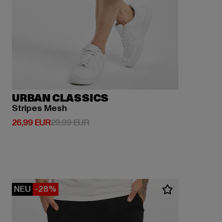
URBAN CLASSICS
Stripes Mesh
Derzeitiger Preis: 26,99 EUR
Aktionspreis: 29,99 EUR
26,99 EUR
29,99 EUR
NEU
-28%