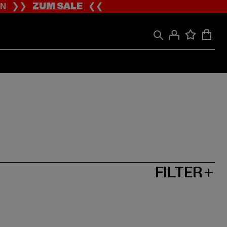
ION ❯❯
ZUM SALE
❮❮
FILTER