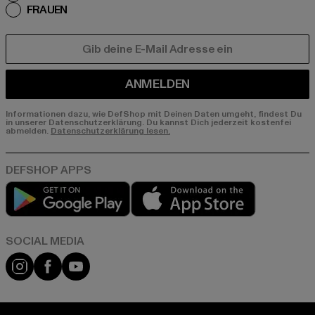
FRAUEN
E-MAIL
ANMELDEN
Informationen dazu, wie DefShop mit Deinen Daten umgeht, findest Du
in unserer Datenschutzerklärung. Du kannst Dich jederzeit kostenfei
abmelden.
Datenschutzerklärung lesen.
Play market
App store
Instagram
Facebook
YouTube