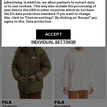
advertising. In addition, we allow partners to extract data
or to use cookies. This may also include the processing of
FILA
FILA
your data in the USA or other countries which do not have
X Wood Wood BORIS
RINA
the EU data protection standard. If you want to change
Derzeitiger Preis: 22,00 EUR
Aktionspreis: 54,99 EUR
Derzeitiger Preis: 30,00 EUR
Aktionspreis:
22,00 EUR
54,99 EUR
30,00 EUR
59,99 EUR
this, click on "Custom settings". By clicking on "Accept" you
agree to this.
Data protection
ACCEPT
-53%
-51%
INDIVIDUAL SETTINGS
FILA
FILA
Tirebolu
Bischkek