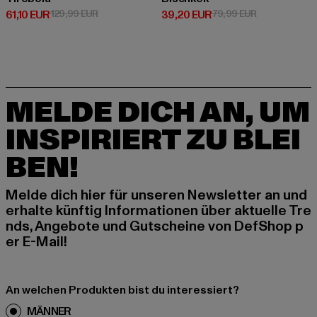
Derzeitiger Preis: 61,10 EUR
Aktionspreis: 129,99 EUR
Derzeitiger Preis: 39,20 EUR
Aktionspreis:
61,10 EUR
129,99 EUR
39,20 EUR
79,99 EUR
MELDE DICH AN, UM
INSPIRIERT ZU BLEI
BEN!
Melde dich hier für unseren Newsletter an und
erhalte künftig Informationen über aktuelle Tre
nds, Angebote und Gutscheine von DefShop p
er E-Mail!
An welchen Produkten bist du interessiert?
MÄNNER