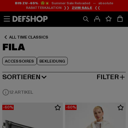
BIS ZU -65%
😲💥 Summer Sale Reloaded — absolute
Zum
Zum
Zum
RABATTESKALATION ❯❯
ZUM SALE
❮❮
Inhalt
Fußzeile
Produktraster
springen
springen
springen
ALL TIME CLASSICS
FILA
ACCESSOIRES
BEKLEIDUNG
SORTIEREN
FILTER
BELIEBTESTE
12 ARTIKEL
-60%
-60%