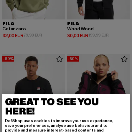
FILA
FILA
Catanzaro
Wood Wood
Derzeitiger Preis: 32,00 EUR
Aktionspreis: 79,99 EUR
Derzeitiger Preis: 80,00 EUR
Aktionspreis
32,00 EUR
79,99 EUR
80,00 EUR
199,99 EUR
-60%
-50%
GREAT TO SEE YOU
HERE!
DefShop uses cookies to improve your use experience,
save your preferences, analyse use behaviour and to
provide and measure interest-based contents and