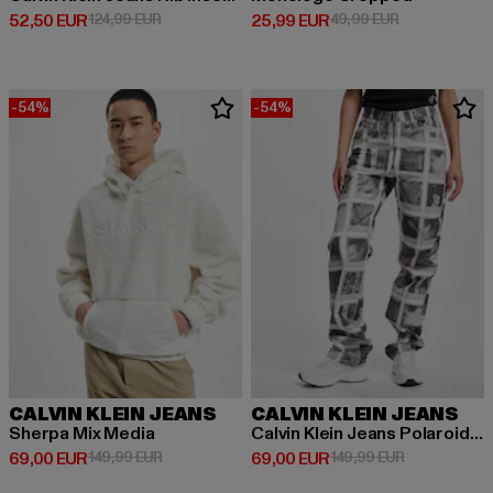
Derzeitiger Preis: 52,50 EUR
Aktionspreis: 124,99 EUR
Derzeitiger Preis: 25,99 EUR
Aktionspreis:
52,50 EUR
124,99 EUR
25,99 EUR
49,99 EUR
-54%
-54%
CALVIN KLEIN JEANS
CALVIN KLEIN JEANS
Sherpa Mix Media
Calvin Klein Jeans Polaroid High Rise Jeans
Derzeitiger Preis: 69,00 EUR
Aktionspreis: 149,99 EUR
Derzeitiger Preis: 69,00 EUR
Aktionspreis
69,00 EUR
149,99 EUR
69,00 EUR
149,99 EUR