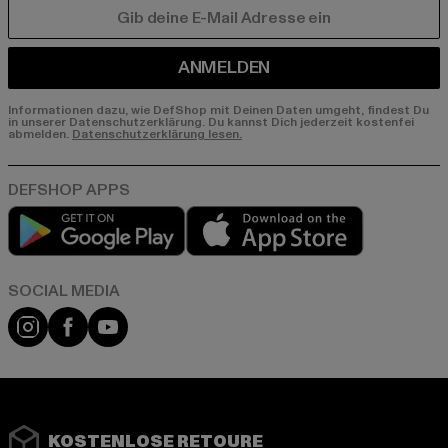
E-MAIL
ANMELDEN
Informationen dazu, wie DefShop mit Deinen Daten umgeht, findest Du
in unserer Datenschutzerklärung. Du kannst Dich jederzeit kostenfei
abmelden.
Datenschutzerklärung lesen.
Play market
App store
Instagram
Facebook
YouTube
KOSTENLOSE RETOURE