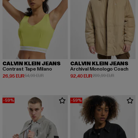
CALVIN KLEIN JEANS
CALVIN KLEIN JEANS
Contrast Tape Milano
Archival Monologo Coach
Derzeitiger Preis: 26,95 EUR
Aktionspreis: 54,99 EUR
Derzeitiger Preis: 92,40 EUR
Aktionspreis
26,95 EUR
54,99 EUR
92,40 EUR
209,99 EUR
-59%
-59%