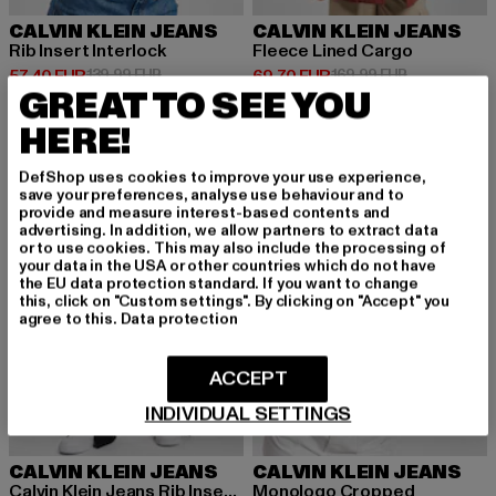
CALVIN KLEIN JEANS
CALVIN KLEIN JEANS
Rib Insert Interlock
Fleece Lined Cargo
Derzeitiger Preis: 57,40 EUR
Aktionspreis: 139,99 EUR
Derzeitiger Preis: 69,70 EUR
Aktionspreis
57,40 EUR
139,99 EUR
69,70 EUR
169,99 EUR
GREAT TO SEE YOU
HERE!
-58%
-48%
DefShop uses cookies to improve your use experience,
save your preferences, analyse use behaviour and to
provide and measure interest-based contents and
advertising. In addition, we allow partners to extract data
or to use cookies. This may also include the processing of
your data in the USA or other countries which do not have
the EU data protection standard. If you want to change
this, click on "Custom settings". By clicking on "Accept" you
agree to this.
Data protection
ACCEPT
INDIVIDUAL SETTINGS
CALVIN KLEIN JEANS
CALVIN KLEIN JEANS
Calvin Klein Jeans Rib Insert Interlocks Jogginghose
Monologo Cropped