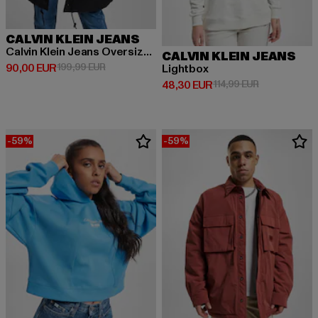
CALVIN KLEIN JEANS
Calvin Klein Jeans Oversized Padded Coach Jacke
CALVIN KLEIN JEANS
Derzeitiger Preis: 90,00 EUR
Aktionspreis: 199,99 EUR
90,00 EUR
199,99 EUR
Lightbox
Derzeitiger Preis: 48,30 EUR
Aktionspreis:
48,30 EUR
114,99 EUR
-59%
-59%