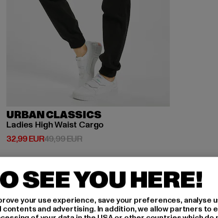
URBAN CLASSICS
Ladies High Waist Cargo
Derzeitiger Preis: 32,99 EUR
Aktionspreis: 49,99 EUR
32,99 EUR
49,99 EUR
O SEE YOU HERE!
-43%
rove your use experience, save your preferences, analyse u
ontents and advertising. In addition, we allow partners to e
ocessing of your data in the USA or other countries which do 