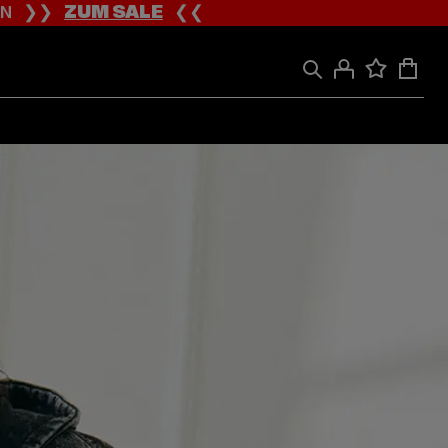
ION ❯❯
ZUM SALE
❮❮