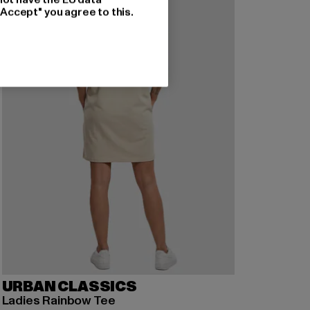
"Accept" you agree to this.
URBAN CLASSICS
Ladies Rainbow Tee