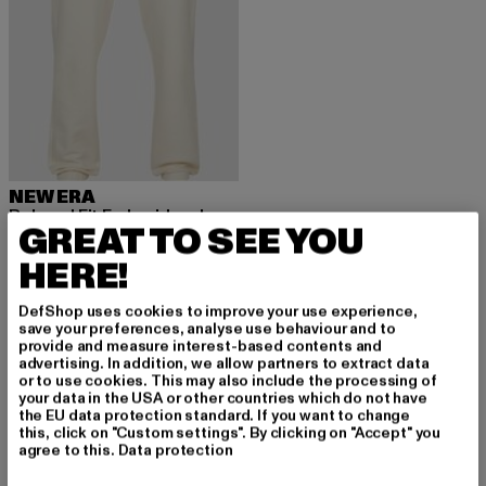
NEW ERA
Relaxed Fit Embroidery Logo
GREAT TO SEE YOU
Derzeitiger Preis: 33,14 EUR
Aktionspreis: 64,99 EUR
33,14 EUR
64,99 EUR
HERE!
DefShop uses cookies to improve your use experience,
save your preferences, analyse use behaviour and to
provide and measure interest-based contents and
advertising. In addition, we allow partners to extract data
MELDE DICH AN, UM
or to use cookies. This may also include the processing of
your data in the USA or other countries which do not have
INSPIRIERT ZU BLEI
the EU data protection standard. If you want to change
this, click on "Custom settings". By clicking on "Accept" you
agree to this.
Data protection
BEN!