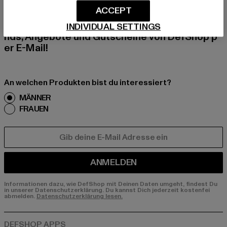
ACCEPT
Melde dich hier für unseren Newsletter an und
erhalte künftig Informationen über aktuelle Tre
INDIVIDUAL SETTINGS
nds, Angebote und Gutscheine von DefShop p
er E-Mail!
An welchen Produkten bist du interessiert?
MÄNNER
FRAUEN
E-MAIL
ANMELDEN
Informationen dazu, wie DefShop mit Deinen Daten umgeht, findest Du
in unserer Datenschutzerklärung. Du kannst Dich jederzeit kostenfei
abmelden.
Datenschutzerklärung lesen.