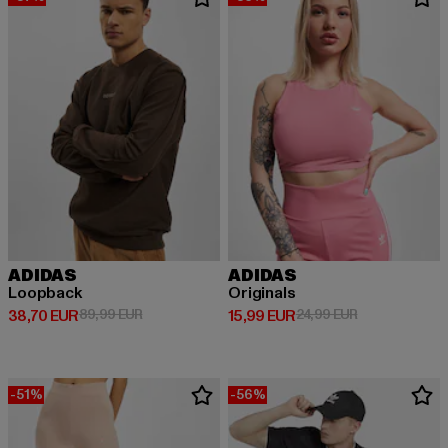
ADIDAS
ADIDAS
Loopback
Originals
Derzeitiger Preis: 38,70 EUR
Aktionspreis: 89,99 EUR
Derzeitiger Preis: 15,99 EUR
Aktionspreis: 
38,70 EUR
89,99 EUR
15,99 EUR
24,99 EUR
-51%
-56%