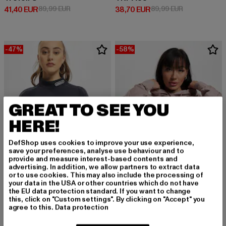
Derzeitiger Preis: 41,40 EUR
Aktionspreis: 89,99 EUR
Derzeitiger Preis: 38,70 EUR
Aktionspreis:
41,40 EUR
89,99 EUR
38,70 EUR
89,99 EUR
-47%
-58%
GREAT TO SEE YOU
HERE!
DefShop uses cookies to improve your use experience,
save your preferences, analyse use behaviour and to
provide and measure interest-based contents and
advertising. In addition, we allow partners to extract data
or to use cookies. This may also include the processing of
your data in the USA or other countries which do not have
ADIDAS
ADIDAS
the EU data protection standard. If you want to change
Cropped LS HN
XBYO
this, click on "Custom settings". By clicking on "Accept" you
agree to this.
Data protection
Derzeitiger Preis: 23,84 EUR
Aktionspreis: 44,99 EUR
Derzeitiger Preis: 44,10 EUR
Aktionspreis:
23,84 EUR
44,99 EUR
44,10 EUR
104,99 EUR