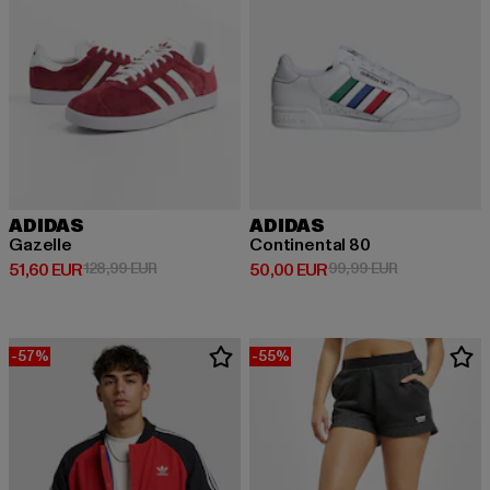
ADIDAS
ADIDAS
Gazelle
Continental 80
Derzeitiger Preis: 51,60 EUR
Aktionspreis: 128,99 EUR
Derzeitiger Preis: 50,00 EUR
Aktionspreis:
51,60 EUR
128,99 EUR
50,00 EUR
99,99 EUR
-57%
-55%