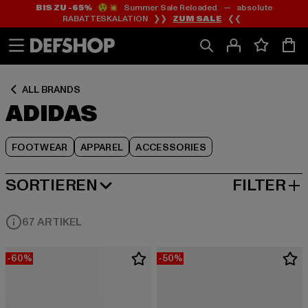
BIS ZU -65%
😲💥 Summer Sale Reloaded — absolute
Zum
Zum
Zum
RABATTESKALATION ❯❯
ZUM SALE
❮❮
Inhalt
Fußzeile
Produktraster
springen
springen
springen
ALL BRANDS
ADIDAS
FOOTWEAR
APPAREL
ACCESSORIES
SORTIEREN
FILTER
BELIEBTESTE
67 ARTIKEL
-60%
-50%