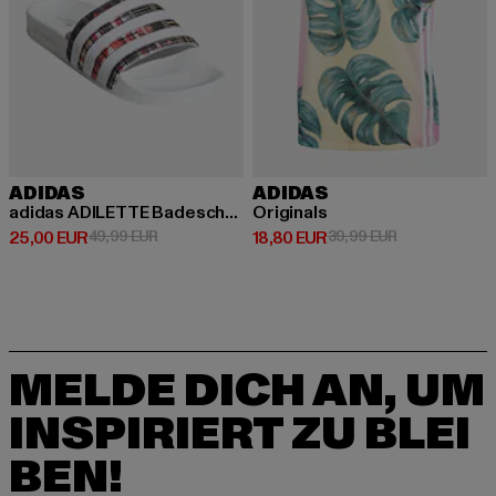
ADIDAS
ADIDAS
adidas ADILETTE Badeschuhe
Originals
Derzeitiger Preis: 25,00 EUR
Aktionspreis: 49,99 EUR
Derzeitiger Preis: 18,80 EUR
Aktionspreis: 
25,00 EUR
49,99 EUR
18,80 EUR
39,99 EUR
MELDE DICH AN, UM
INSPIRIERT ZU BLEI
BEN!