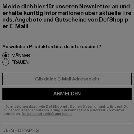
Melde dich hier für unseren Newsletter an und
erhalte künftig Informationen über aktuelle Tre
nds, Angebote und Gutscheine von DefShop p
er E-Mail!
An welchen Produkten bist du interessiert?
MÄNNER
FRAUEN
E-MAIL
ANMELDEN
Informationen dazu, wie DefShop mit Deinen Daten umgeht, findest Du
in unserer Datenschutzerklärung. Du kannst Dich jederzeit kostenfei
abmelden.
Datenschutzerklärung lesen.