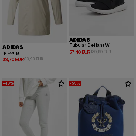
ADIDAS
Tubular Defiant W
ADIDAS
Derzeitiger Preis: 57,40 EUR
Aktionspreis:
57,40 EUR
139,99 EUR
Ip Long
Derzeitiger Preis: 38,70 EUR
Aktionspreis: 89,99 EUR
38,70 EUR
89,99 EUR
-49%
-53%