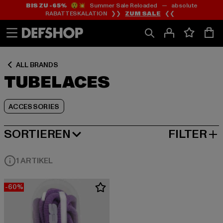
BIS ZU -65%
😲💥 Summer Sale Reloaded — absolute
Zum
Zum
Zum
RABATTESKALATION ❯❯
ZUM SALE
❮❮
Inhalt
Fußzeile
Produktraster
springen
springen
springen
ALL BRANDS
TUBELACES
ACCESSORIES
SORTIEREN
FILTER
BELIEBTESTE
1 ARTIKEL
-60%