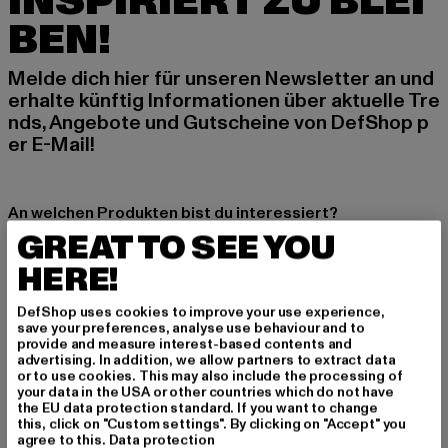
INSPIRIERT ZU BLEI
BEN!
Melde dich hier für unseren Newsletter an und
erhalte künftig Informationen über aktuelle Tre
nds, Angebote und Gutscheine von DefShop p
er E-Mail!
An welchen Produkten bist du interessiert?
GREAT TO SEE YOU
MÄNNER
FRAUEN
HERE!
DefShop uses cookies to improve your use experience,
E-MAIL
save your preferences, analyse use behaviour and to
provide and measure interest-based contents and
advertising. In addition, we allow partners to extract data
ANMELDEN
or to use cookies. This may also include the processing of
your data in the USA or other countries which do not have
the EU data protection standard. If you want to change
Informationen dazu, wie DefShop mit Deinen Daten umgeht, findest Du
this, click on "Custom settings". By clicking on "Accept" you
in unserer Datenschutzerklärung. Du kannst Dich jederzeit kostenfei
abmelden.
Datenschutzerklärung lesen.
agree to this.
Data protection