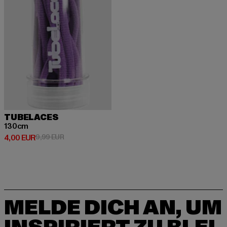
TUBELACES
130cm
Derzeitiger Preis: 4,00 EUR
Aktionspreis: 9,99 EUR
4,00 EUR
9,99 EUR
MELDE DICH AN, UM