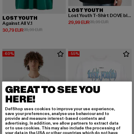
LOST YOUTH
Lost Youth T-Shirt DOVE black XS
LOST YOUTH
Derzeitiger Preis: 29,99 EUR
Aktionspreis:
29,99 EUR
39,99 EUR
Against All V.1
Derzeitiger Preis: 30,79 EUR
Aktionspreis: 39,99 EUR
30,79 EUR
39,99 EUR
-60%
-55%
GREAT TO SEE YOU
HERE!
DefShop uses cookies to improve your use experience,
save your preferences, analyse use behaviour and to
provide and measure interest-based contents and
advertising. In addition, we allow partners to extract data
or to use cookies. This may also include the processing of
your data in the USA or other countries which do not have