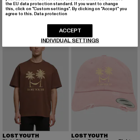
LOST YOUTH
LOST YOUTH
the EU data protection standard. If you want to change
Icon V.7
Flowers
this, click on "Custom settings". By clicking on "Accept" you
agree to this.
Data protection
Derzeitiger Preis: 18,00 EUR
Aktionspreis: 
18,00 EUR
39,99 EUR
Derzeitiger Preis: 20,00 EUR
Aktionspreis: 49,99 EUR
20,00 EUR
49,99 EUR
ACCEPT
INDIVIDUAL SETTINGS
-15%
-33%
LOST YOUTH
LOST YOUTH