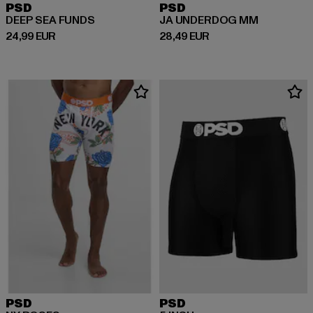
PSD
PSD
DEEP SEA FUNDS
JA UNDERDOG MM
Derzeitiger Preis: 24,99 EUR
Derzeitiger Preis: 28,49 EUR
24,99 EUR
28,49 EUR
PSD
PSD