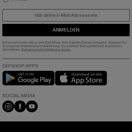
E-MAIL
ANMELDEN
Informationen dazu, wie DefShop mit Deinen Daten umgeht, findest Du
in unserer Datenschutzerklärung. Du kannst Dich jederzeit kostenfei
abmelden.
Datenschutzerklärung lesen.
Play market
App store
Instagram
Facebook
YouTube