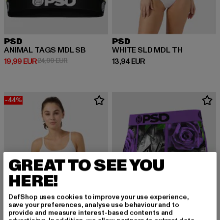
PSD
PSD
ANIMAL TAGS MDL SB
WHITE SLD MDL TH
Derzeitiger Preis: 19,99 EUR
Aktionspreis: 24,99 EUR
Derzeitiger Preis: 13,94 EUR
19,99 EUR
24,99 EUR
13,94 EUR
-44%
GREAT TO SEE YOU
HERE!
DefShop uses cookies to improve your use experience,
save your preferences, analyse use behaviour and to
provide and measure interest-based contents and