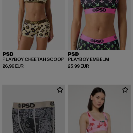
PSD
PSD
PLAYBOY CHEETAH SCOOP
PLAYBOY EMBELM
Derzeitiger Preis: 26,99 EUR
Derzeitiger Preis: 25,99 EUR
26,99 EUR
25,99 EUR