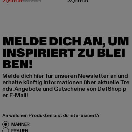
Derzeitiger Preis: 21,89 EUR
Aktionspreis: 29,99 EUR
Derzeitiger Preis: 23,99 EUR
21,89 EUR
29,99 EUR
23,99 EUR
MELDE DICH AN, UM
INSPIRIERT ZU BLEI
BEN!
Melde dich hier für unseren Newsletter an und
erhalte künftig Informationen über aktuelle Tre
nds, Angebote und Gutscheine von DefShop p
er E-Mail!
An welchen Produkten bist du interessiert?
MÄNNER
FRAUEN