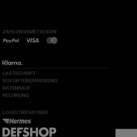
ZAHLUNGSMETHODEN
LASTSCHRIFT
SOFORTÜBERWEISUNG
RATENKAUF
RECHNUNG
LOGISTIKPARTNER