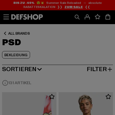
BIS ZU -65%
😲💥 Summer Sale Reloaded — absolute
Zum
Zum
Zum
RABATTESKALATION ❯❯
ZUM SALE
❮❮
Inhalt
Fußzeile
Produktraster
springen
springen
springen
ALL BRANDS
PSD
BEKLEIDUNG
SORTIEREN
FILTER
BELIEBTESTE
131 ARTIKEL