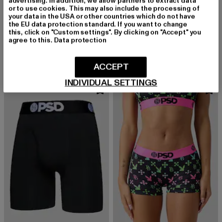
advertising. In addition, we allow partners to extract data
or to use cookies. This may also include the processing of
your data in the USA or other countries which do not have
the EU data protection standard. If you want to change
PSD
PSD
this, click on "Custom settings". By clicking on "Accept" you
WHITE SLD MDL CC
PURPLE DOZEN
agree to this.
Data protection
Derzeitiger Preis: 10,07 EUR
Aktionspreis: 17,99 EUR
Derzeitiger Preis: 25,99 EUR
10,07 EUR
17,99 EUR
25,99 EUR
ACCEPT
INDIVIDUAL SETTINGS