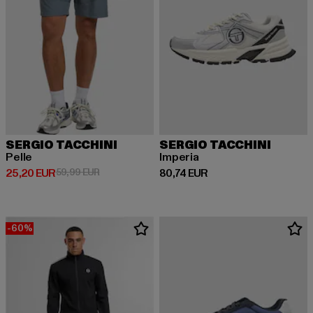
SERGIO TACCHINI
SERGIO TACCHINI
Pelle
Imperia
Derzeitiger Preis: 25,20 EUR
Aktionspreis: 59,99 EUR
Derzeitiger Preis: 80,74 EUR
25,20 EUR
59,99 EUR
80,74 EUR
-60%