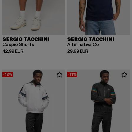
SERGIO TACCHINI
SERGIO TACCHINI
Caspio Shorts
Alternativa Co
Derzeitiger Preis: 42,99 EUR
Derzeitiger Preis: 29,99 EUR
42,99 EUR
29,99 EUR
-12%
-11%