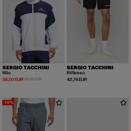
SERGIO TACCHINI
SERGIO TACCHINI
Nilo
Riflesso
Derzeitiger Preis: 38,00 EUR
Aktionspreis: 94,99 EUR
Derzeitiger Preis: 42,74 EUR
38,00 EUR
94,99 EUR
42,74 EUR
-58%