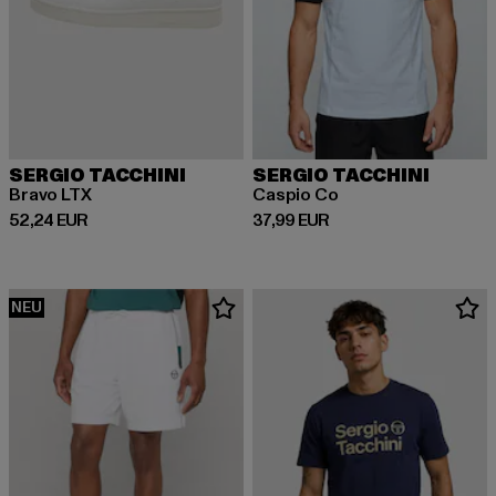
SERGIO TACCHINI
SERGIO TACCHINI
Bravo LTX
Caspio Co
Derzeitiger Preis: 52,24 EUR
Derzeitiger Preis: 37,99 EUR
52,24 EUR
37,99 EUR
NEU