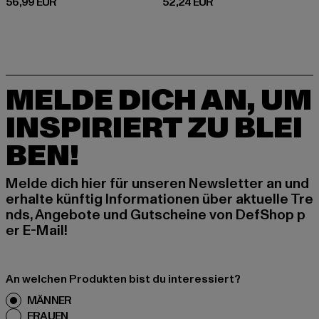
Derzeitiger Preis: 56,99 EUR
Derzeitiger Preis: 52,24 EUR
56,99 EUR
52,24 EUR
MELDE DICH AN, UM
INSPIRIERT ZU BLEI
BEN!
Melde dich hier für unseren Newsletter an und
erhalte künftig Informationen über aktuelle Tre
nds, Angebote und Gutscheine von DefShop p
er E-Mail!
An welchen Produkten bist du interessiert?
MÄNNER
FRAUEN