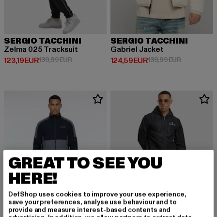
SERGIO TACCHINI
SERGIO TACCHINI
Zelma 025 Tracksuit
Gabriel Jacket
Derzeitiger Preis: 123,19 EUR
Aktionspreis: 139,99 EUR
Derzeitiger Preis: 124,59 EUR
Aktionsprei
123,19 EUR
139,99 EUR
124,59 EUR
139,99 EUR
GREAT TO SEE YOU
HERE!
DefShop uses cookies to improve your use experience,
save your preferences, analyse use behaviour and to
provide and measure interest-based contents and