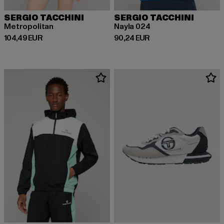
SERGIO TACCHINI
SERGIO TACCHINI
Metropolitan
Nayla 024
Derzeitiger Preis: 104,49 EUR
Derzeitiger Preis: 90,24 EUR
104,49 EUR
90,24 EUR