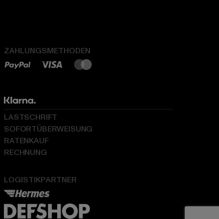
ZAHLUNGSMETHODEN
LASTSCHRIFT
SOFORTÜBERWEISUNG
RATENKAUF
RECHNUNG
LOGISTIKPARTNER