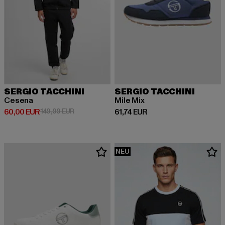
SERGIO TACCHINI
SERGIO TACCHINI
Cesena
Mile Mix
Derzeitiger Preis: 60,00 EUR
Aktionspreis: 149,99 EUR
Derzeitiger Preis: 61,74 EUR
60,00 EUR
149,99 EUR
61,74 EUR
NEU