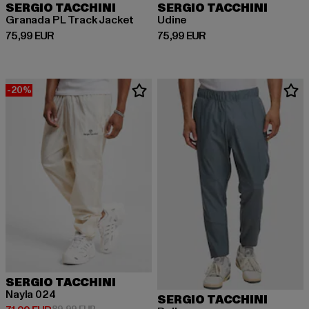
SERGIO TACCHINI
SERGIO TACCHINI
Granada PL Track Jacket
Udine
Derzeitiger Preis: 75,99 EUR
Derzeitiger Preis: 75,99 EUR
75,99 EUR
75,99 EUR
-20%
SERGIO TACCHINI
Nayla 024
SERGIO TACCHINI
Aktionspreis: 89,99 EUR