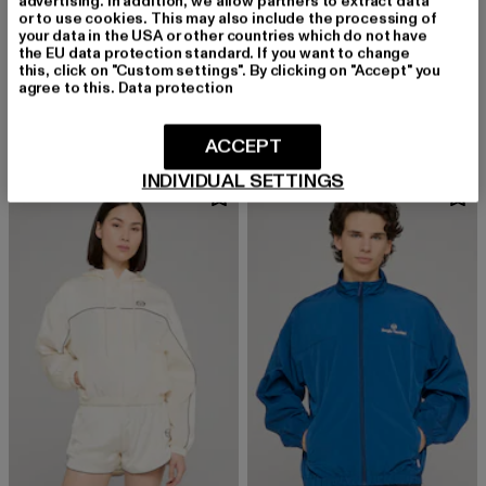
advertising. In addition, we allow partners to extract data
or to use cookies. This may also include the processing of
your data in the USA or other countries which do not have
the EU data protection standard. If you want to change
SERGIO TACCHINI
SERGIO TACCHINI
this, click on "Custom settings". By clicking on "Accept" you
Arcata
Carson 024
agree to this.
Data protection
Derzeitiger Preis: 118,99 EUR
Derzeitiger Preis: 113,99 EUR
118,99 EUR
113,99 EUR
ACCEPT
INDIVIDUAL SETTINGS