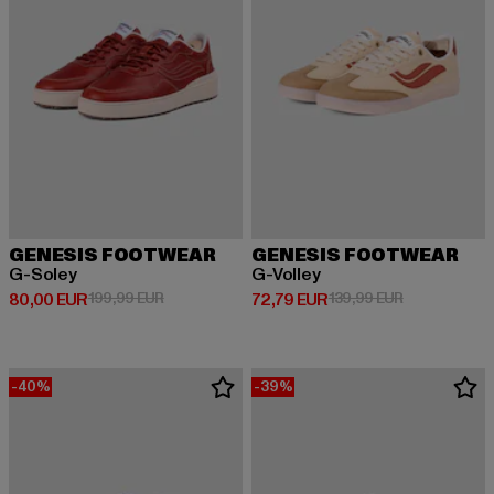
GENESIS FOOTWEAR
GENESIS FOOTWEAR
G-Soley
G-Volley
Derzeitiger Preis: 80,00 EUR
Aktionspreis: 199,99 EUR
Derzeitiger Preis: 72,79 EUR
Aktionspreis:
80,00 EUR
199,99 EUR
72,79 EUR
139,99 EUR
-40%
-39%