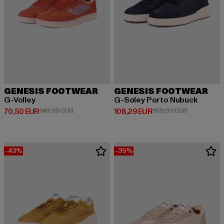
GENESIS FOOTWEAR
GENESIS FOOTWEAR
G-Volley
G-Soley Porto Nubuck
Derzeitiger Preis: 70,50 EUR
Aktionspreis: 149,99 EUR
Derzeitiger Preis: 108,29 EUR
Aktionsprei
70,50 EUR
149,99 EUR
108,29 EUR
189,99 EUR
-43%
-39%