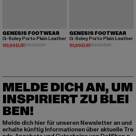
GENESIS FOOTWEAR
GENESIS FOOTWEAR
G-Soley Porto Plain Leather
G-Soley Porto Plain Leather
Derzeitiger Preis: 119,99 EUR
Aktionspreis: 199,99 EUR
Derzeitiger Preis: 111,99 EUR
Aktionspreis:
119,99 EUR
199,99 EUR
111,99 EUR
199,99 EUR
MELDE DICH AN, UM
INSPIRIERT ZU BLEI
BEN!
Melde dich hier für unseren Newsletter an und
erhalte künftig Informationen über aktuelle Tre