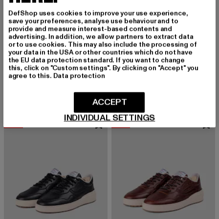
DefShop uses cookies to improve your use experience,
save your preferences, analyse use behaviour and to
provide and measure interest-based contents and
advertising. In addition, we allow partners to extract data
or to use cookies. This may also include the processing of
your data in the USA or other countries which do not have
the EU data protection standard. If you want to change
GENESIS FOOTWEAR
GENESIS FOOTWEAR
this, click on "Custom settings". By clicking on "Accept" you
G-Soley Porto Soft Leather
G-Eco`99 Sugarcane
agree to this.
Data protection
Derzeitiger Preis: 108,29 EUR
Aktionspreis: 189,99 EUR
Derzeitiger Preis: 64,89 EUR
Aktionspreis
108,29 EUR
189,99 EUR
64,89 EUR
109,99 EUR
ACCEPT
INDIVIDUAL SETTINGS
-40%
-44%