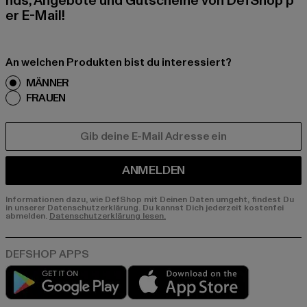
nds, Angebote und Gutscheine von DefShop p
er E-Mail!
An welchen Produkten bist du interessiert?
MÄNNER
FRAUEN
E-MAIL
ANMELDEN
Informationen dazu, wie DefShop mit Deinen Daten umgeht, findest Du
in unserer Datenschutzerklärung. Du kannst Dich jederzeit kostenfei
abmelden.
Datenschutzerklärung lesen.
Play market
App store