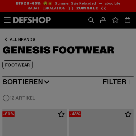
BIS ZU -65%
😲💥 Summer Sale Reloaded — absolute
Zum
Zum
Zum
RABATTESKALATION ❯❯
ZUM SALE
❮❮
Inhalt
Fußzeile
Produktraster
springen
springen
springen
ALL BRANDS
GENESIS FOOTWEAR
FOOTWEAR
SORTIEREN
FILTER
BELIEBTESTE
12 ARTIKEL
-60%
-48%