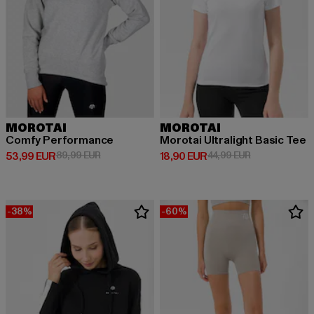
MOROTAI
MOROTAI
Comfy Performance
Morotai Ultralight Basic Tee
Derzeitiger Preis: 53,99 EUR
Aktionspreis: 89,99 EUR
Derzeitiger Preis: 18,90 EUR
Aktionspreis: 
53,99 EUR
89,99 EUR
18,90 EUR
44,99 EUR
-38%
-60%