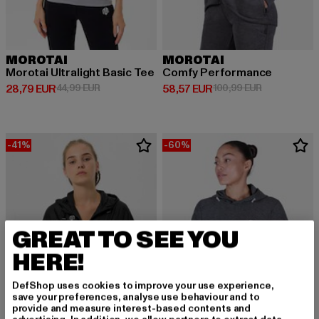
MOROTAI
MOROTAI
Morotai Ultralight Basic Tee
Comfy Performance
Derzeitiger Preis: 28,79 EUR
Aktionspreis: 44,99 EUR
Derzeitiger Preis: 58,57 EUR
Aktionspreis
28,79 EUR
44,99 EUR
58,57 EUR
100,99 EUR
-41%
-60%
GREAT TO SEE YOU
HERE!
DefShop uses cookies to improve your use experience,
save your preferences, analyse use behaviour and to
provide and measure interest-based contents and