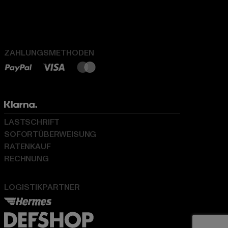
ZAHLUNGSMETHODEN
LASTSCHRIFT
SOFORTÜBERWEISUNG
RATENKAUF
RECHNUNG
LOGISTIKPARTNER