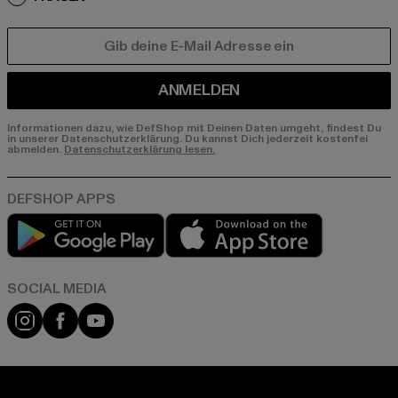
E-MAIL
ANMELDEN
Informationen dazu, wie DefShop mit Deinen Daten umgeht, findest Du
in unserer Datenschutzerklärung. Du kannst Dich jederzeit kostenfei
abmelden.
Datenschutzerklärung lesen.
Play market
App store
Instagram
Facebook
YouTube