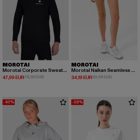
MOROTAI
MOROTAI
Morotai Corporate Sweatshirt
Morotai Naikan Seamless Shorts Tights
Derzeitiger Preis: 47,99 EUR
Aktionspreis: 79,99 EUR
Derzeitiger Preis: 34,19 EUR
Aktionspreis: 
47,99 EUR
79,99 EUR
34,19 EUR
59,99 EUR
-40%
-58%