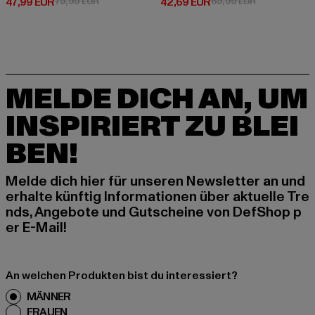
Derzeitiger Preis: 47,99 EUR
Aktionspreis: 79,99 EUR
Derzeitiger Preis: 42,69 EUR
Aktionspreis:
47,99 EUR
79,99 EUR
42,69 EUR
69,99 EUR
MELDE DICH AN, UM
INSPIRIERT ZU BLEI
BEN!
Melde dich hier für unseren Newsletter an und
erhalte künftig Informationen über aktuelle Tre
nds, Angebote und Gutscheine von DefShop p
er E-Mail!
An welchen Produkten bist du interessiert?
MÄNNER
FRAUEN