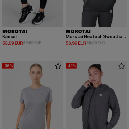
MOROTAI
MOROTAI
Kansei
Morotai Neotech Sweathoodie
Derzeitiger Preis: 53,99 EUR
Aktionspreis: 89,99 EUR
Derzeitiger Preis: 53,99 EUR
Aktionspreis:
53,99 EUR
89,99 EUR
53,99 EUR
89,99 EUR
-36%
-42%