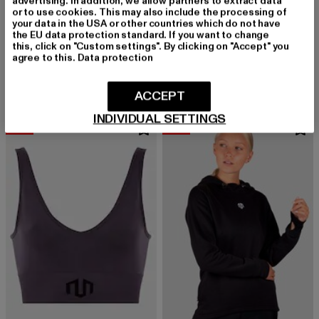
advertising. In addition, we allow partners to extract data
or to use cookies. This may also include the processing of
your data in the USA or other countries which do not have
the EU data protection standard. If you want to change
MOROTAI
MOROTAI
this, click on "Custom settings". By clicking on "Accept" you
Light
Sakura Travel
agree to this.
Data protection
Derzeitiger Preis: 58,99 EUR
Aktionspreis: 99,99 EUR
Derzeitiger Preis: 32,00 EUR
Aktionspreis:
58,99 EUR
99,99 EUR
32,00 EUR
79,99 EUR
ACCEPT
INDIVIDUAL SETTINGS
-38%
-40%