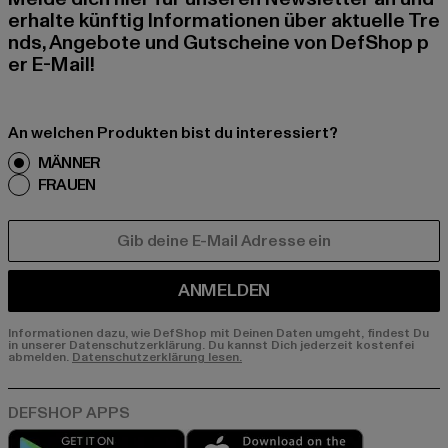
erhalte künftig Informationen über aktuelle Tre
nds, Angebote und Gutscheine von DefShop p
er E-Mail!
An welchen Produkten bist du interessiert?
MÄNNER
FRAUEN
E-MAIL
ANMELDEN
Informationen dazu, wie DefShop mit Deinen Daten umgeht, findest Du
in unserer Datenschutzerklärung. Du kannst Dich jederzeit kostenfei
abmelden.
Datenschutzerklärung lesen.
Play market
App store