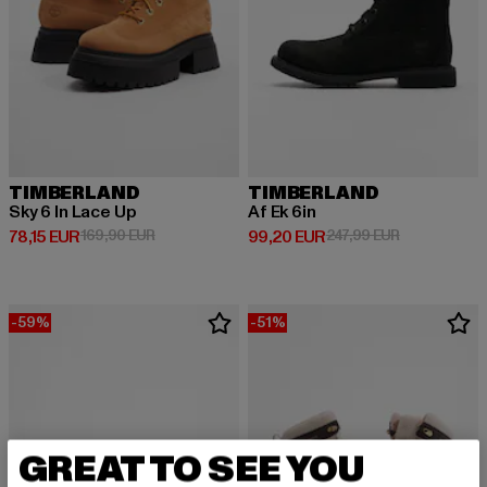
TIMBERLAND
TIMBERLAND
Sky 6 In Lace Up
Af Ek 6in
Derzeitiger Preis: 78,15 EUR
Aktionspreis: 169,90 EUR
Derzeitiger Preis: 99,20 EUR
Aktionspreis
78,15 EUR
169,90 EUR
99,20 EUR
247,99 EUR
-59%
-51%
GREAT TO SEE YOU