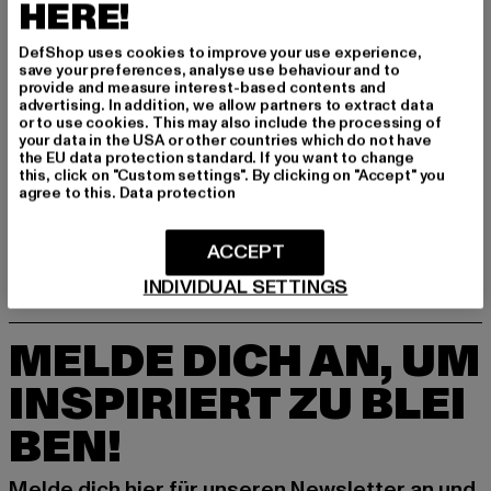
HERE!
DefShop uses cookies to improve your use experience,
save your preferences, analyse use behaviour and to
provide and measure interest-based contents and
advertising. In addition, we allow partners to extract data
or to use cookies. This may also include the processing of
TIMBERLAND
your data in the USA or other countries which do not have
Timberland Euro Hiker Schuhe
the EU data protection standard. If you want to change
TIMBERLAND
this, click on "Custom settings". By clicking on "Accept" you
Derzeitiger Preis: 73,45 EUR
Aktionspreis
73,45 EUR
149,90 EUR
Solar Wave LT Low
agree to this.
Data protection
Derzeitiger Preis: 57,40 EUR
Aktionspreis: 139,99 EUR
57,40 EUR
139,99 EUR
ACCEPT
INDIVIDUAL SETTINGS
MELDE DICH AN, UM
INSPIRIERT ZU BLEI
BEN!
Melde dich hier für unseren Newsletter an und