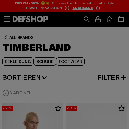
BIS ZU -65%
😲💥 Summer Sale Reloaded — absolute
Zum
Zum
Zum
RABATTESKALATION ❯❯
ZUM SALE
❮❮
Inhalt
Fußzeile
Produktraster
springen
springen
springen
ALL BRANDS
TIMBERLAND
BEKLEIDUNG
SCHUHE
FOOTWEAR
SORTIEREN
FILTER
BELIEBTESTE
8 ARTIKEL
-51%
-57%