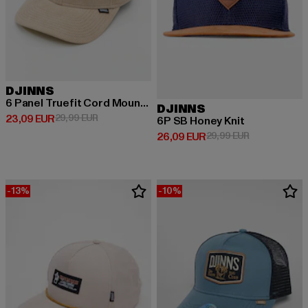
DJINNS
6 Panel Truefit Cord Mountains
DJINNS
Derzeitiger Preis: 23,09 EUR
Aktionspreis: 29,99 EUR
23,09 EUR
29,99 EUR
6P SB Honey Knit
Derzeitiger Preis: 26,09 EUR
Aktionspreis:
26,09 EUR
29,99 EUR
-13%
-10%