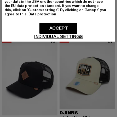
your data in the USA or other countries which do not have
the EU data protection standard. If you want to change
DJINNS
DJINNS
this, click on "Custom settings". By clicking on "Accept" you
6 Panel TrueFit Cap Cord Mountains
HFT
agree to this.
Data protection
Derzeitiger Preis: 26,09 EUR
Aktionspreis: 29,99 EUR
Derzeitiger Preis: 26,09 EUR
Aktionspreis:
26,09 EUR
29,99 EUR
26,09 EUR
29,99 EUR
ACCEPT
INDIVIDUAL SETTINGS
-17%
-17%
DJINNS