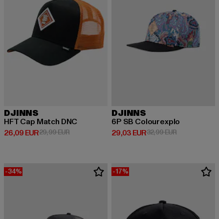
DJINNS
DJINNS
HFT Cap Match DNC
6P SB Colourexplo
Derzeitiger Preis: 26,09 EUR
Aktionspreis: 29,99 EUR
Derzeitiger Preis: 29,03 EUR
Aktionspreis:
26,09 EUR
29,99 EUR
29,03 EUR
32,99 EUR
-34%
-17%