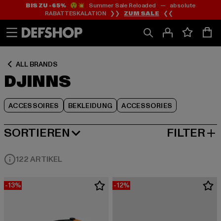
BIS ZU -65%
😲💥 Summer Sale Reloaded — absolute
Zum
Zum
Zum
RABATTESKALATION ❯❯
ZUM SALE
❮❮
Inhalt
Fußzeile
Produktraster
springen
springen
springen
ALL BRANDS
DJINNS
ACCESSOIRES
BEKLEIDUNG
ACCESSORIES
SORTIEREN
FILTER
BELIEBTESTE
122 ARTIKEL
-13%
-12%