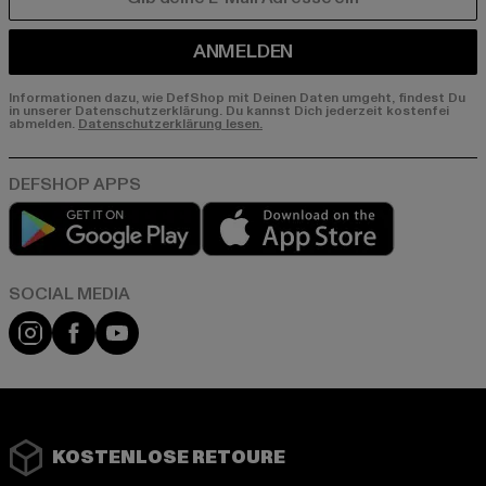
E-MAIL
ANMELDEN
Informationen dazu, wie DefShop mit Deinen Daten umgeht, findest Du
in unserer Datenschutzerklärung. Du kannst Dich jederzeit kostenfei
abmelden.
Datenschutzerklärung lesen.
Play market
App store
Instagram
Facebook
YouTube
KOSTENLOSE RETOURE