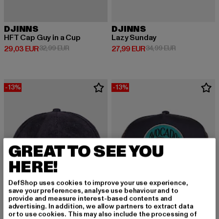
DJINNS
DJINNS
HFT Cap Guy in a Cup
Lazy Sunday
Derzeitiger Preis: 29,03 EUR
Aktionspreis: 32,99 EUR
Derzeitiger Preis: 27,99 EUR
Aktionspreis: 
29,03 EUR
32,99 EUR
27,99 EUR
34,99 EUR
-13%
-13%
GREAT TO SEE YOU
HERE!
DefShop uses cookies to improve your use experience,
save your preferences, analyse use behaviour and to
provide and measure interest-based contents and
advertising. In addition, we allow partners to extract data
or to use cookies. This may also include the processing of