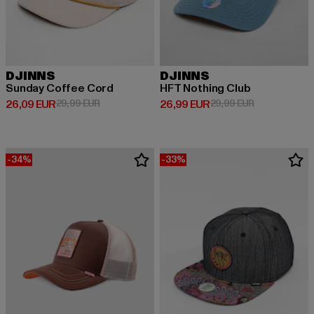
DJINNS
DJINNS
Sunday Coffee Cord
HFT Nothing Club
Derzeitiger Preis: 26,09 EUR
Aktionspreis: 29,99 EUR
Derzeitiger Preis: 26,99 EUR
Aktionspreis:
26,09 EUR
29,99 EUR
26,99 EUR
29,99 EUR
-34%
-33%