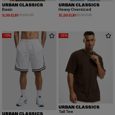
URBAN CLASSICS
URBAN CLASSICS
Basic
Heavy Oversized
Derzeitiger Preis: 9,99 EUR
Aktionspreis: 19,99 EUR
Derzeitiger Preis: 15,99 EUR
Aktionspreis: 
9,99 EUR
19,99 EUR
15,99 EUR
22,99 EUR
-13%
-35%
URBAN CLASSICS
Tall Tee
URBAN CLASSICS