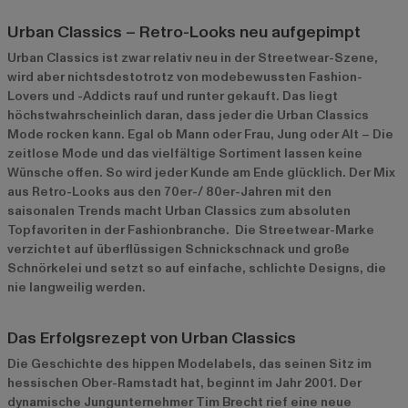
Urban Classics – Retro-Looks neu aufgepimpt
Urban Classics ist zwar relativ neu in der Streetwear-Szene,
wird aber nichtsdestotrotz von modebewussten Fashion-
Lovers und -Addicts rauf und runter gekauft. Das liegt
höchstwahrscheinlich daran, dass jeder die Urban Classics
Mode rocken kann. Egal ob Mann oder Frau, Jung oder Alt – Die
zeitlose Mode und das vielfältige Sortiment lassen keine
Wünsche offen. So wird jeder Kunde am Ende glücklich. Der Mix
aus Retro-Looks aus den 70er-/ 80er-Jahren mit den
saisonalen Trends macht Urban Classics zum absoluten
Topfavoriten in der Fashionbranche. Die Streetwear-Marke
verzichtet auf überflüssigen Schnickschnack und große
Schnörkelei und setzt so auf einfache, schlichte Designs, die
nie langweilig werden.
Das Erfolgsrezept von Urban Classics
Die Geschichte des hippen Modelabels, das seinen Sitz im
hessischen Ober-Ramstadt hat, beginnt im Jahr 2001. Der
dynamische Jungunternehmer Tim Brecht rief eine neue