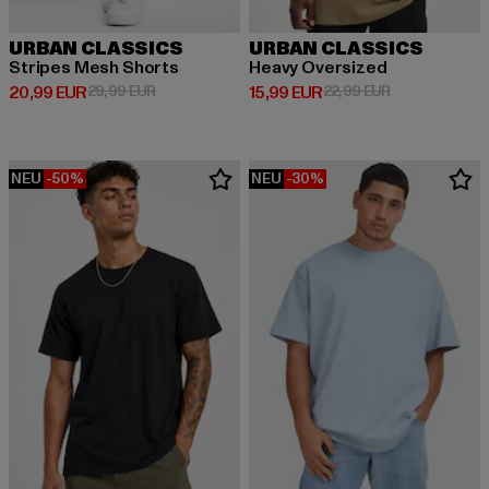
URBAN CLASSICS
URBAN CLASSICS
Stripes Mesh Shorts
Heavy Oversized
Derzeitiger Preis: 20,99 EUR
Aktionspreis: 29,99 EUR
Derzeitiger Preis: 15,99 EUR
Aktionspreis: 
20,99 EUR
29,99 EUR
15,99 EUR
22,99 EUR
NEU
-50%
NEU
-30%