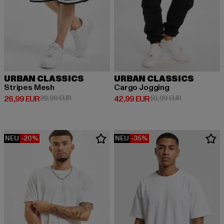
URBAN CLASSICS
URBAN CLASSICS
Stripes Mesh
Cargo Jogging
Derzeitiger Preis: 26,99 EUR
Aktionspreis: 29,99 EUR
Derzeitiger Preis: 42,99 EUR
Aktionspreis:
26,99 EUR
29,99 EUR
42,99 EUR
59,99 EUR
NEU
-20%
NEU
-35%