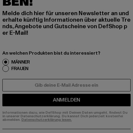
BEN!
Melde dich hier für unseren Newsletter an und
erhalte künftig Informationen über aktuelle Tre
nds, Angebote und Gutscheine von DefShop p
er E-Mail!
An welchen Produkten bist du interessiert?
MÄNNER
FRAUEN
E-MAIL
ANMELDEN
Informationen dazu, wie DefShop mit Deinen Daten umgeht, findest Du
in unserer Datenschutzerklärung. Du kannst Dich jederzeit kostenfei
abmelden.
Datenschutzerklärung lesen.