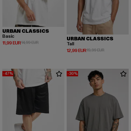
URBAN CLASSICS
Basic
URBAN CLASSICS
Derzeitiger Preis: 11,99 EUR
Aktionspreis: 14,99 EUR
11,99 EUR
14,99 EUR
Tall
Derzeitiger Preis: 12,99 EUR
Aktionspreis: 
12,99 EUR
19,99 EUR
-47%
-30%