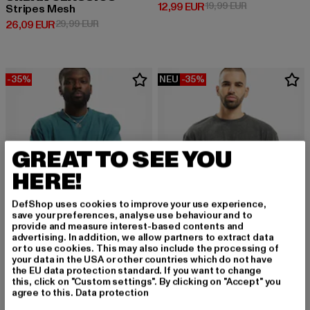
Derzeitiger Preis: 12,99 EUR
Aktionspreis: 
12,99 EUR
19,99 EUR
Stripes Mesh
Derzeitiger Preis: 26,09 EUR
Aktionspreis: 29,99 EUR
26,09 EUR
29,99 EUR
-35%
NEU
-35%
GREAT TO SEE YOU
HERE!
DefShop uses cookies to improve your use experience,
save your preferences, analyse use behaviour and to
provide and measure interest-based contents and
advertising. In addition, we allow partners to extract data
or to use cookies. This may also include the processing of
your data in the USA or other countries which do not have
the EU data protection standard. If you want to change
URBAN CLASSICS
URBAN CLASSICS
this, click on "Custom settings". By clicking on "Accept" you
Tall
Tall Tee
agree to this.
Data protection
Derzeitiger Preis: 12,99 EUR
Aktionspreis: 19,99 EUR
Derzeitiger Preis: 12,99 EUR
Aktionspreis: 
12,99 EUR
19,99 EUR
12,99 EUR
19,99 EUR