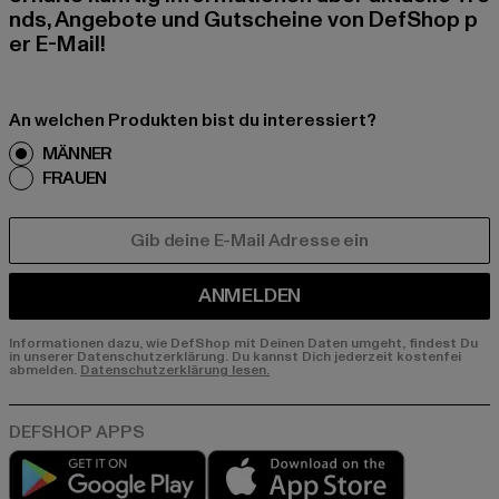
nds, Angebote und Gutscheine von DefShop p
er E-Mail!
An welchen Produkten bist du interessiert?
MÄNNER
FRAUEN
E-MAIL
ANMELDEN
Informationen dazu, wie DefShop mit Deinen Daten umgeht, findest Du
in unserer Datenschutzerklärung. Du kannst Dich jederzeit kostenfei
abmelden.
Datenschutzerklärung lesen.
Play market
App store