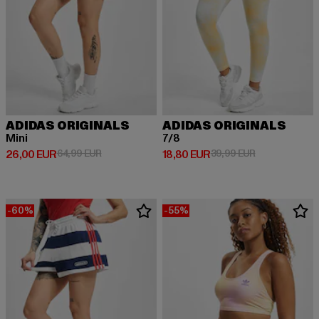
ADIDAS ORIGINALS
ADIDAS ORIGINALS
Mini
7/8
Derzeitiger Preis: 26,00 EUR
Aktionspreis: 64,99 EUR
Derzeitiger Preis: 18,80 EUR
Aktionspreis: 
26,00 EUR
64,99 EUR
18,80 EUR
39,99 EUR
-60%
-55%