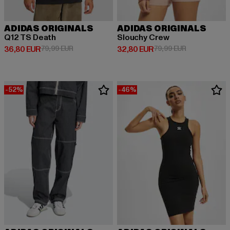
ADIDAS ORIGINALS
ADIDAS ORIGINALS
Q12 TS Death
Slouchy Crew
Derzeitiger Preis: 36,80 EUR
Aktionspreis: 79,99 EUR
Derzeitiger Preis: 32,80 EUR
Aktionspreis:
36,80 EUR
79,99 EUR
32,80 EUR
79,99 EUR
-52%
-46%