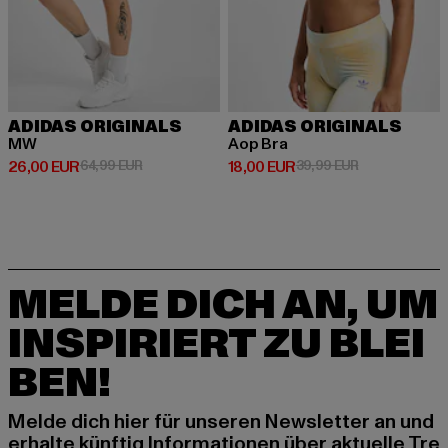
ADIDAS ORIGINALS
ADIDAS ORIGINALS
MW
Aop Bra
Derzeitiger Preis: 26,00 EUR
Aktionspreis: 64,99 EUR
Derzeitiger Preis: 18,00 EUR
Aktionspreis: 
26,00 EUR
64,99 EUR
18,00 EUR
39,99 EUR
MELDE DICH AN, UM
INSPIRIERT ZU BLEI
BEN!
Melde dich hier für unseren Newsletter an und
erhalte künftig Informationen über aktuelle Tre