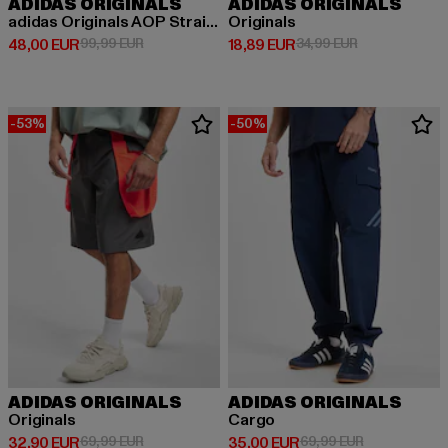
ADIDAS ORIGINALS
ADIDAS ORIGINALS
adidas Originals AOP Straight Fit Jeans
Originals
Derzeitiger Preis: 48,00 EUR
Aktionspreis: 99,99 EUR
Derzeitiger Preis: 18,89 EUR
Aktionspreis: 
48,00 EUR
99,99 EUR
18,89 EUR
34,99 EUR
-53%
-50%
ADIDAS ORIGINALS
ADIDAS ORIGINALS
Originals
Cargo
Derzeitiger Preis: 32,90 EUR
Aktionspreis: 69,99 EUR
Derzeitiger Preis: 35,00 EUR
Aktionspreis:
32,90 EUR
69,99 EUR
35,00 EUR
69,99 EUR