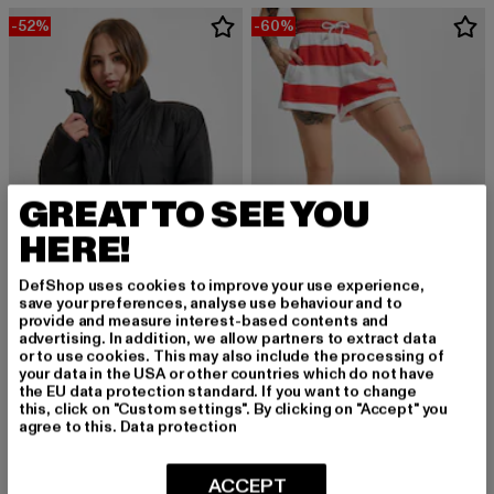
-52%
-60%
GREAT TO SEE YOU
HERE!
DefShop uses cookies to improve your use experience,
save your preferences, analyse use behaviour and to
provide and measure interest-based contents and
ADIDAS ORIGINALS
ADIDAS ORIGINALS
advertising. In addition, we allow partners to extract data
Padded
MW
or to use cookies. This may also include the processing of
your data in the USA or other countries which do not have
Derzeitiger Preis: 52,80 EUR
Aktionspreis: 109,99 EUR
Derzeitiger Preis: 26,00 EUR
Aktionspreis:
52,80 EUR
109,99 EUR
26,00 EUR
64,99 EUR
the EU data protection standard. If you want to change
this, click on "Custom settings". By clicking on "Accept" you
agree to this.
Data protection
-51%
ACCEPT