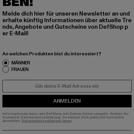
BEN!
Melde dich hier für unseren Newsletter an und
erhalte künftig Informationen über aktuelle Tre
nds, Angebote und Gutscheine von DefShop p
er E-Mail!
An welchen Produkten bist du interessiert?
MÄNNER
FRAUEN
E-MAIL
ANMELDEN
Informationen dazu, wie DefShop mit Deinen Daten umgeht, findest Du
in unserer Datenschutzerklärung. Du kannst Dich jederzeit kostenfei
abmelden.
Datenschutzerklärung lesen.