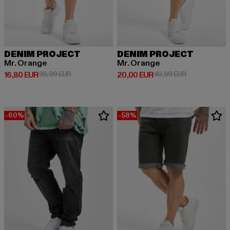
DENIM PROJECT
DENIM PROJECT
Mr. Orange
Mr. Orange
Derzeitiger Preis: 16,80 EUR
Aktionspreis: 39,99 EUR
Derzeitiger Preis: 20,00 EUR
Aktionspreis:
16,80 EUR
39,99 EUR
20,00 EUR
49,99 EUR
-60%
-58%