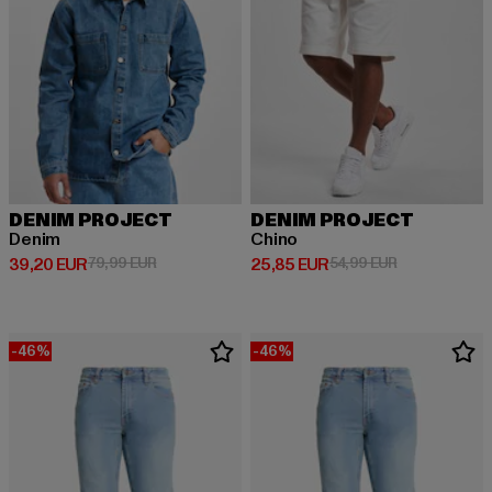
DENIM PROJECT
DENIM PROJECT
Denim
Chino
Derzeitiger Preis: 39,20 EUR
Aktionspreis: 79,99 EUR
Derzeitiger Preis: 25,85 EUR
Aktionspreis:
39,20 EUR
79,99 EUR
25,85 EUR
54,99 EUR
-46%
-46%