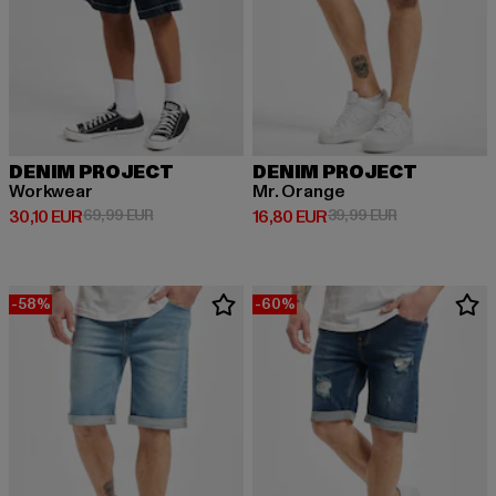
DENIM PROJECT
DENIM PROJECT
Workwear
Mr. Orange
Derzeitiger Preis: 30,10 EUR
Aktionspreis: 69,99 EUR
Derzeitiger Preis: 16,80 EUR
Aktionspreis: 
30,10 EUR
69,99 EUR
16,80 EUR
39,99 EUR
-58%
-60%