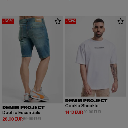
-60%
-53%
DENIM PROJECT
Cookie Shookie
DENIM PROJECT
Derzeitiger Preis: 14,10 EUR
Aktionspreis: 
14,10 EUR
29,99 EUR
Dpohio Essentials
Derzeitiger Preis: 28,00 EUR
Aktionspreis: 69,99 EUR
28,00 EUR
69,99 EUR