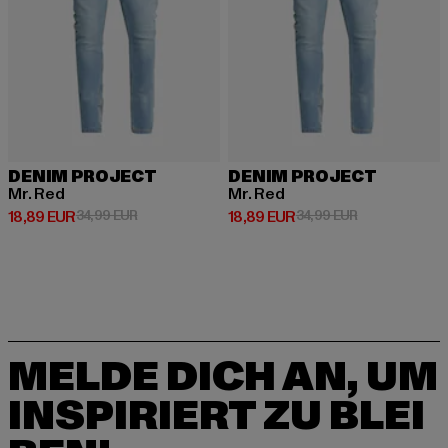
DENIM PROJECT
DENIM PROJECT
Mr. Red
Mr. Red
Derzeitiger Preis: 18,89 EUR
Aktionspreis: 34,99 EUR
Derzeitiger Preis: 18,89 EUR
Aktionspreis: 
18,89 EUR
34,99 EUR
18,89 EUR
34,99 EUR
MELDE DICH AN, UM
INSPIRIERT ZU BLEI