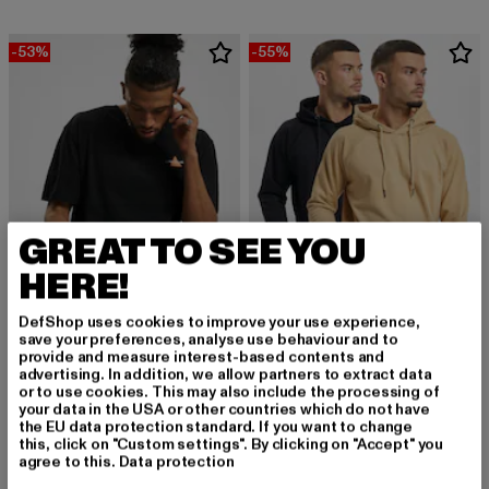
-53%
-55%
GREAT TO SEE YOU
HERE!
DefShop uses cookies to improve your use experience,
save your preferences, analyse use behaviour and to
DENIM PROJECT
DENIM PROJECT
provide and measure interest-based contents and
Dpexpedition
Dpbasic 2 Pack
advertising. In addition, we allow partners to extract data
or to use cookies. This may also include the processing of
Derzeitiger Preis: 14,10 EUR
Aktionspreis: 29,99 EUR
Derzeitiger Preis: 24,75 EUR
Aktionspreis:
14,10 EUR
29,99 EUR
24,75 EUR
54,99 EUR
your data in the USA or other countries which do not have
the EU data protection standard. If you want to change
this, click on "Custom settings". By clicking on "Accept" you
agree to this.
Data protection
-60%
-51%