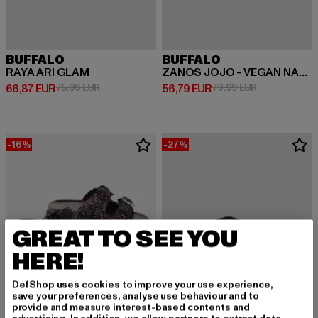
BUFFALO
BUFFALO
RAYA ARI GLAM
ZANOS JOJO - VEGAN NAPPA
Derzeitiger Preis: 66,87 EUR
Aktionspreis: 75,99 EUR
Derzeitiger Preis: 56,79 EUR
Aktionspreis:
66,87 EUR
75,99 EUR
56,79 EUR
79,99 EUR
-16%
-27%
GREAT TO SEE YOU
HERE!
DefShop uses cookies to improve your use experience,
save your preferences, analyse use behaviour and to
provide and measure interest-based contents and