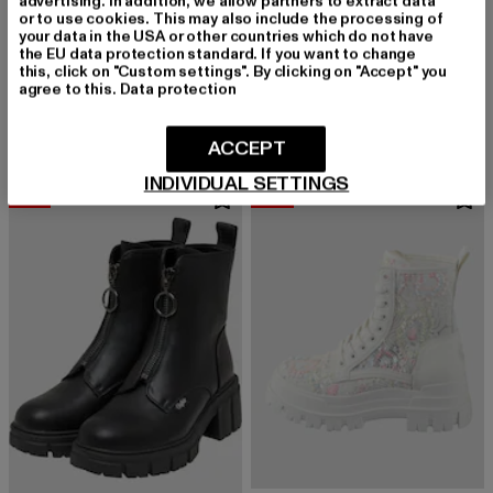
advertising. In addition, we allow partners to extract data
or to use cookies. This may also include the processing of
your data in the USA or other countries which do not have
BUFFALO
the EU data protection standard. If you want to change
Raya Ari Glam
BUFFALO
this, click on "Custom settings". By clicking on "Accept" you
Derzeitiger Preis: 67,19 EUR
Aktionspreis: 79,99 EUR
67,19 EUR
79,99 EUR
ZYDA CROSS - VEGAN LYCRA
agree to this.
Data protection
Derzeitiger Preis: 51,09 EUR
Aktionspreis:
51,09 EUR
69,99 EUR
ACCEPT
INDIVIDUAL SETTINGS
-34%
-20%