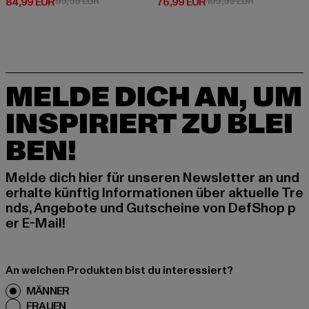
Derzeitiger Preis: 84,99 EUR
Aktionspreis: 99,99 EUR
Derzeitiger Preis: 76,99 EUR
Aktionspreis
84,99 EUR
99,99 EUR
76,99 EUR
109,99 EUR
MELDE DICH AN, UM
INSPIRIERT ZU BLEI
BEN!
Melde dich hier für unseren Newsletter an und
erhalte künftig Informationen über aktuelle Tre
nds, Angebote und Gutscheine von DefShop p
er E-Mail!
An welchen Produkten bist du interessiert?
MÄNNER
FRAUEN