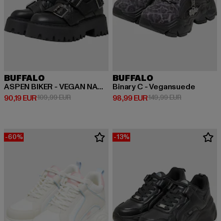
BUFFALO
BUFFALO
ASPEN BIKER - VEGAN NAPPA
Binary C - Vegansuede
Derzeitiger Preis: 90,19 EUR
Aktionspreis: 109,99 EUR
Derzeitiger Preis: 98,99 EUR
Aktionspreis
90,19 EUR
109,99 EUR
98,99 EUR
149,99 EUR
-60%
-13%