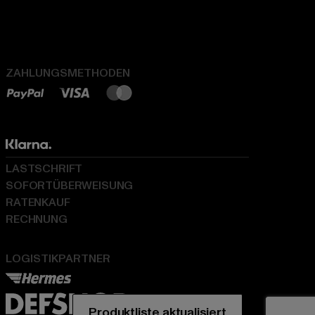
ZAHLUNGSMETHODEN
LASTSCHRIFT
SOFORTÜBERWEISUNG
RATENKAUF
RECHNUNG
LOGISTIKPARTNER