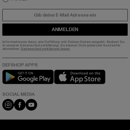
E-MAIL
ANMELDEN
Informationen dazu, wie DefShop mit Deinen Daten umgeht, findest Du
in unserer Datenschutzerklärung. Du kannst Dich jederzeit kostenfei
abmelden.
Datenschutzerklärung lesen.
Play market
App store
Instagram
Facebook
YouTube