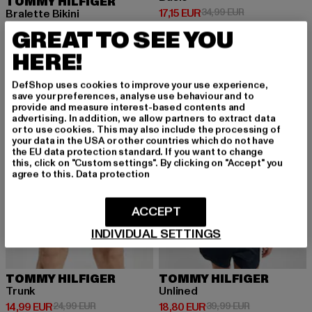
TOMMY HILFIGER
Derzeitiger Preis: 17,15 EUR
Aktionspreis: 3
17,15 EUR
34,99 EUR
Bralette Bikini
Derzeitiger Preis: 26,00 EUR
Aktionspreis: 64,99 EUR
26,00 EUR
64,99 EUR
GREAT TO SEE YOU
HERE!
DefShop uses cookies to improve your use experience,
-40%
-53%
save your preferences, analyse use behaviour and to
provide and measure interest-based contents and
advertising. In addition, we allow partners to extract data
or to use cookies. This may also include the processing of
your data in the USA or other countries which do not have
the EU data protection standard. If you want to change
this, click on "Custom settings". By clicking on "Accept" you
agree to this.
Data protection
ACCEPT
INDIVIDUAL SETTINGS
TOMMY HILFIGER
TOMMY HILFIGER
Trunk
Unlined
Derzeitiger Preis: 14,99 EUR
Aktionspreis: 24,99 EUR
Derzeitiger Preis: 18,80 EUR
Aktionspreis: 
14,99 EUR
24,99 EUR
18,80 EUR
39,99 EUR