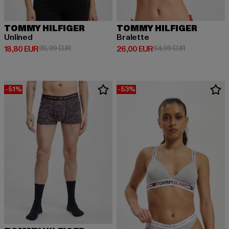
TOMMY HILFIGER
TOMMY HILFIGER
Unlined
Bralette
Derzeitiger Preis: 18,80 EUR
Aktionspreis: 39,99 EUR
Derzeitiger Preis: 26,00 EUR
Aktionspreis:
18,80 EUR
39,99 EUR
26,00 EUR
64,99 EUR
-51%
-53%