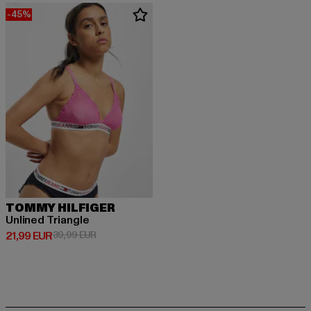
-45%
TOMMY HILFIGER
Unlined Triangle
Derzeitiger Preis: 21,99 EUR
Aktionspreis: 39,99 EUR
21,99 EUR
39,99 EUR