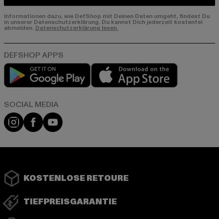
Informationen dazu, wie DefShop mit Deinen Daten umgeht, findest Du
in unserer Datenschutzerklärung. Du kannst Dich jederzeit kostenfei
abmelden.
Datenschutzerklärung lesen.
Play market
App store
Instagram
Facebook
YouTube
KOSTENLOSE RETOURE
TIEFPREISGARANTIE