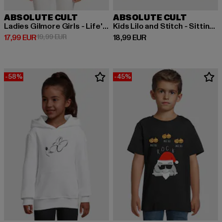
ABSOLUTE CULT
ABSOLUTE CULT
Ladies Gilmore Girls - Life's Short Talk Fast One T-Shirt
Kids Lilo and Stitch - Sitting on Heart Basic T-Shirt
Derzeitiger Preis: 17,99 EUR
Aktionspreis: 19,99 EUR
Derzeitiger Preis: 18,99 EUR
17,99 EUR
19,99 EUR
18,99 EUR
-58%
-45%