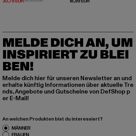
Derzeitiger Preis: 30,79 EUR
Aktionspreis: 39,99 EUR
Derzeitiger Preis: 18,99 EUR
30,79 EUR
39,99 EUR
18,99 EUR
MELDE DICH AN, UM
INSPIRIERT ZU BLEI
BEN!
Melde dich hier für unseren Newsletter an und
erhalte künftig Informationen über aktuelle Tre
nds, Angebote und Gutscheine von DefShop p
er E-Mail!
An welchen Produkten bist du interessiert?
MÄNNER
FRAUEN