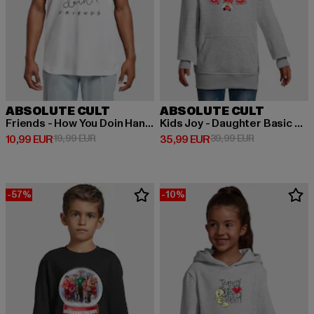
ABSOLUTE CULT
ABSOLUTE CULT
Friends - How You Doin Handwriting
Kids Joy - Daughter Basic Hoody
Derzeitiger Preis: 10,99 EUR
Aktionspreis: 19,99 EUR
Derzeitiger Preis: 35,99 EUR
Aktionspreis:
10,99 EUR
19,99 EUR
35,99 EUR
39,99 EUR
-57%
-10%