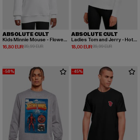
ABSOLUTE CULT
ABSOLUTE CULT
Kids Minnie Mouse - Flowers Logo
Ladies Tom and Jerry - Hot Dog Basic Hoody
Derzeitiger Preis: 16,80 EUR
Aktionspreis: 39,99 EUR
Derzeitiger Preis: 18,00 EUR
Aktionspreis: 
16,80 EUR
39,99 EUR
18,00 EUR
39,99 EUR
-58%
-45%