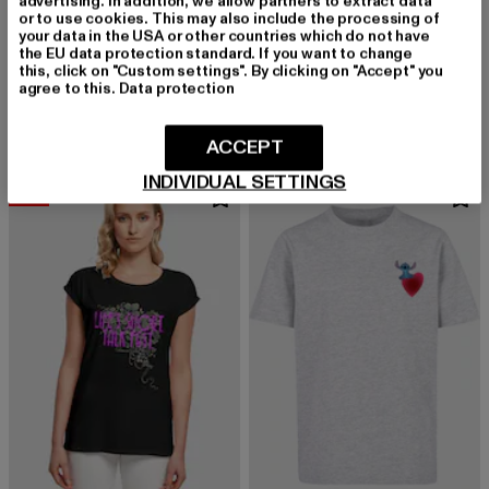
advertising. In addition, we allow partners to extract data
or to use cookies. This may also include the processing of
your data in the USA or other countries which do not have
the EU data protection standard. If you want to change
ABSOLUTE CULT
ABSOLUTE CULT
this, click on "Custom settings". By clicking on "Accept" you
Kids Lilo And Stitch - Merry Stitchmas Cracker Angel Longsleeve
Ladies Mother's Day - Candy Hearts Basic Hoody
agree to this.
Data protection
Derzeitiger Preis: 24,07 EUR
Aktionspreis: 27,99 EUR
Derzeitiger Preis: 34,79 EUR
Aktionspreis:
24,07 EUR
27,99 EUR
34,79 EUR
39,99 EUR
ACCEPT
INDIVIDUAL SETTINGS
-10%