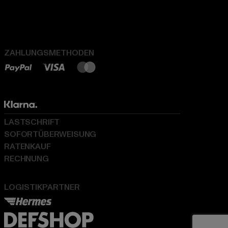
ZAHLUNGSMETHODEN
LASTSCHRIFT
SOFORTÜBERWEISUNG
RATENKAUF
RECHNUNG
LOGISTIKPARTNER