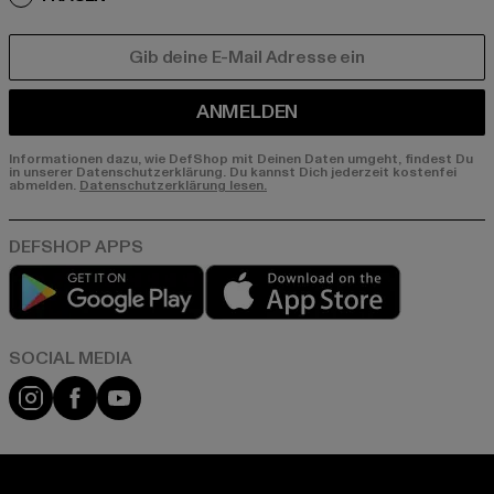
E-MAIL
ANMELDEN
Informationen dazu, wie DefShop mit Deinen Daten umgeht, findest Du
in unserer Datenschutzerklärung. Du kannst Dich jederzeit kostenfei
abmelden.
Datenschutzerklärung lesen.
Play market
App store
Instagram
Facebook
YouTube