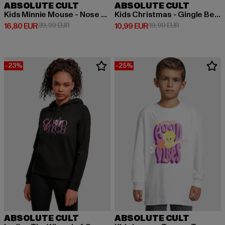
ABSOLUTE CULT
ABSOLUTE CULT
Kids Minnie Mouse - Nose Up Hoody
Kids Christmas - Gingle Bell Rock Basic Tee 2.0
Derzeitiger Preis: 16,80 EUR
Aktionspreis: 39,99 EUR
Derzeitiger Preis: 10,99 EUR
Aktionspreis: 
16,80 EUR
39,99 EUR
10,99 EUR
19,99 EUR
-23%
-25%
ABSOLUTE CULT
ABSOLUTE CULT