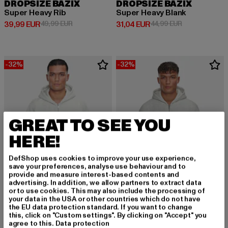
DROPSIZE BAZIX
DROPSIZE BAZIX
Super Heavy Rib
Super Heavy Blank
Derzeitiger Preis: 39,99 EUR
Aktionspreis: 49,99 EUR
Derzeitiger Preis: 31,04 EUR
Aktionspreis: 
39,99 EUR
49,99 EUR
31,04 EUR
44,99 EUR
-32%
-32%
GREAT TO SEE YOU
HERE!
DefShop uses cookies to improve your use experience,
save your preferences, analyse use behaviour and to
provide and measure interest-based contents and
advertising. In addition, we allow partners to extract data
or to use cookies. This may also include the processing of
your data in the USA or other countries which do not have
DROPSIZE BAZIX
DROPSIZE BAZIX
the EU data protection standard. If you want to change
Super Heavy Rib
Heavy Blank
this, click on "Custom settings". By clicking on "Accept" you
agree to this.
Data protection
Derzeitiger Preis: 33,99 EUR
Aktionspreis: 49,99 EUR
Derzeitiger Preis: 33,99 EUR
Aktionspreis:
33,99 EUR
49,99 EUR
33,99 EUR
49,99 EUR