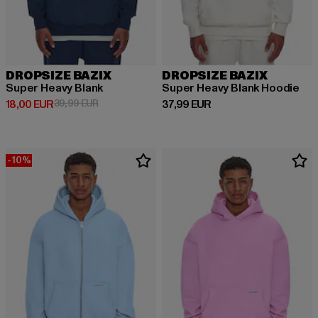
DROPSIZE BAZIX
DROPSIZE BAZIX
Super Heavy Blank
Super Heavy Blank Hoodie
Derzeitiger Preis: 18,00 EUR
Aktionspreis: 39,99 EUR
Derzeitiger Preis: 37,99 EUR
18,00 EUR
39,99 EUR
37,99 EUR
-10%