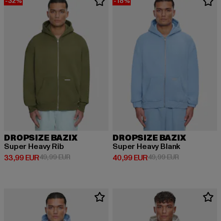
-32%
-18%
DROPSIZE BAZIX
DROPSIZE BAZIX
Super Heavy Rib
Super Heavy Blank
Derzeitiger Preis: 33,99 EUR
Aktionspreis: 49,99 EUR
Derzeitiger Preis: 40,99 EUR
Aktionspreis:
33,99 EUR
49,99 EUR
40,99 EUR
49,99 EUR