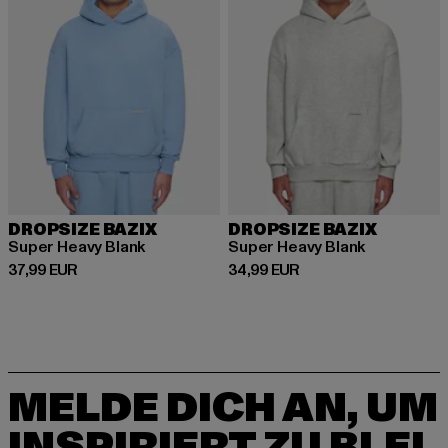
DROPSIZE BAZIX
DROPSIZE BAZIX
Super Heavy Blank
Super Heavy Blank
Derzeitiger Preis: 37,99 EUR
Derzeitiger Preis: 34,99 EUR
37,99 EUR
34,99 EUR
MELDE DICH AN, UM
INSPIRIERT ZU BLEI