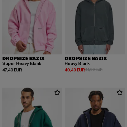
DROPSIZE BAZIX
DROPSIZE BAZIX
Super Heavy Blank
Heavy Blank
Derzeitiger Preis: 47,49 EUR
Derzeitiger Preis: 40,49 EUR
Aktionspreis:
47,49 EUR
40,49 EUR
44,99 EUR