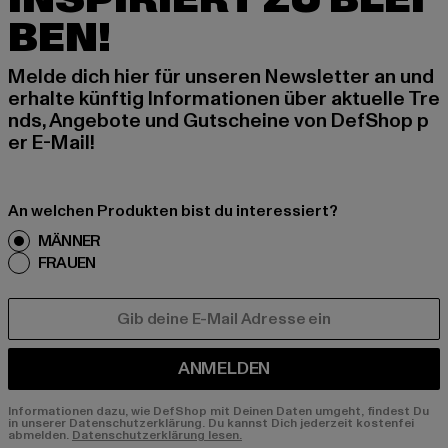
BEN!
Melde dich hier für unseren Newsletter an und
erhalte künftig Informationen über aktuelle Tre
nds, Angebote und Gutscheine von DefShop p
er E-Mail!
An welchen Produkten bist du interessiert?
MÄNNER
FRAUEN
E-MAIL
ANMELDEN
Informationen dazu, wie DefShop mit Deinen Daten umgeht, findest Du
in unserer Datenschutzerklärung. Du kannst Dich jederzeit kostenfei
abmelden.
Datenschutzerklärung lesen.