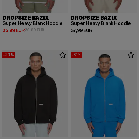
DROPSIZE BAZIX
DROPSIZE BAZIX
Super Heavy Blank Hoodie
Super Heavy Blank Hoodie
Derzeitiger Preis: 35,99 EUR
Aktionspreis: 39,99 EUR
Derzeitiger Preis: 37,99 EUR
35,99 EUR
39,99 EUR
37,99 EUR
-20%
-31%