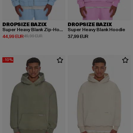
DROPSIZE BAZIX
DROPSIZE BAZIX
Super Heavy Blank Zip-Hoodie
Super Heavy Blank Hoodie
Derzeitiger Preis: 44,99 EUR
Aktionspreis: 49,99 EUR
Derzeitiger Preis: 37,99 EUR
44,99 EUR
49,99 EUR
37,99 EUR
-10%