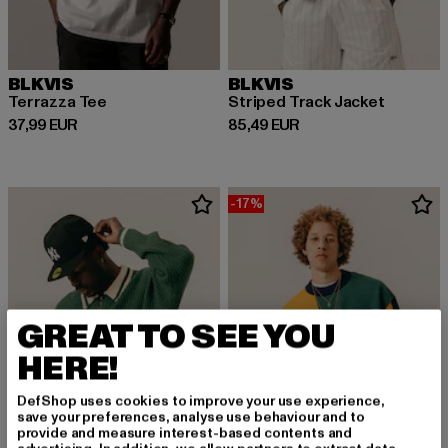
BLKVIS
BLKVIS
Terrazza Tee
Striped Track Jacket
Derzeitiger Preis: 37,99 EUR
Derzeitiger Preis: 85,49 EUR
37,99 EUR
85,49 EUR
-17%
GREAT TO SEE YOU
HERE!
DefShop uses cookies to improve your use experience,
save your preferences, analyse use behaviour and to
provide and measure interest-based contents and