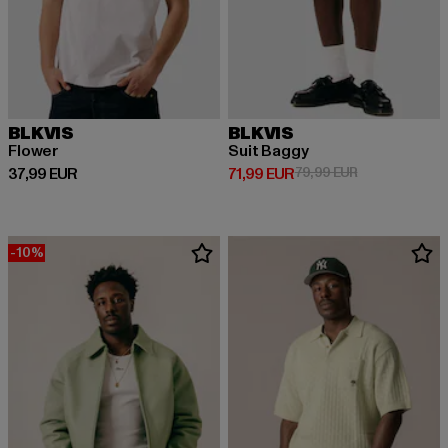
BLKVIS
BLKVIS
Flower
Suit Baggy
Derzeitiger Preis: 37,99 EUR
Derzeitiger Preis: 71,99 EUR
Aktionspreis: 
37,99 EUR
71,99 EUR
79,99 EUR
-10%