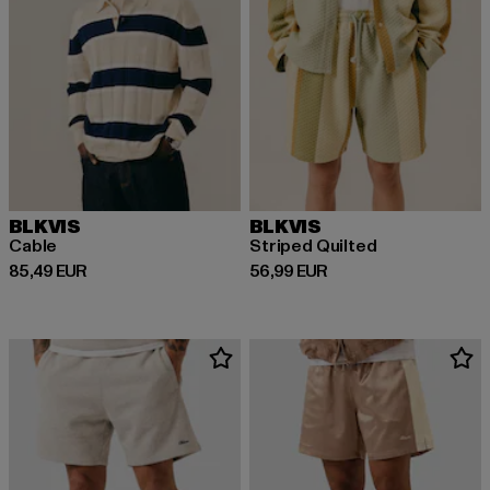
BLKVIS
BLKVIS
Cable
Striped Quilted
Derzeitiger Preis: 85,49 EUR
Derzeitiger Preis: 56,99 EUR
85,49 EUR
56,99 EUR