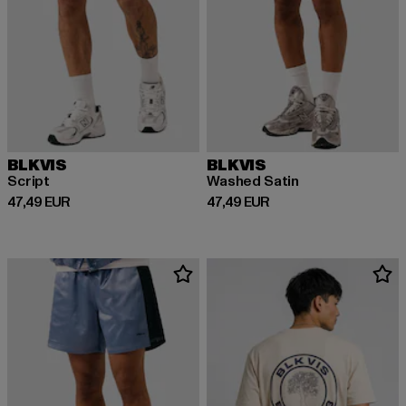
BLKVIS
BLKVIS
Script
Washed Satin
Derzeitiger Preis: 47,49 EUR
Derzeitiger Preis: 47,49 EUR
47,49 EUR
47,49 EUR