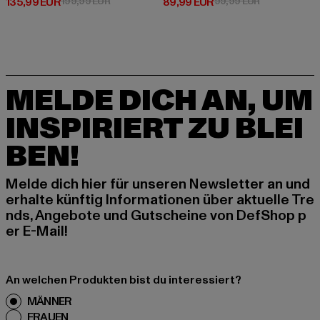
Derzeitiger Preis: 135,99 EUR
Aktionspreis: 199,99 EUR
Derzeitiger Preis: 89,99 EUR
Aktionspreis:
135,99 EUR
199,99 EUR
89,99 EUR
99,99 EUR
MELDE DICH AN, UM
INSPIRIERT ZU BLEI
BEN!
Melde dich hier für unseren Newsletter an und
erhalte künftig Informationen über aktuelle Tre
nds, Angebote und Gutscheine von DefShop p
er E-Mail!
An welchen Produkten bist du interessiert?
MÄNNER
FRAUEN