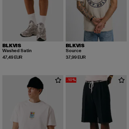
BLKVIS
BLKVIS
Washed Satin
Source
Derzeitiger Preis: 47,49 EUR
Derzeitiger Preis: 37,99 EUR
47,49 EUR
37,99 EUR
-10%