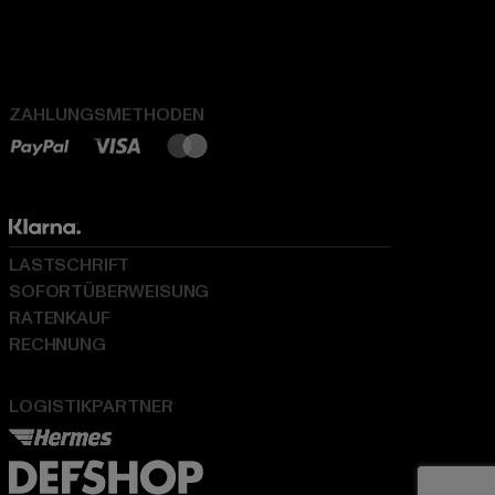
ZAHLUNGSMETHODEN
LASTSCHRIFT
SOFORTÜBERWEISUNG
RATENKAUF
RECHNUNG
LOGISTIKPARTNER