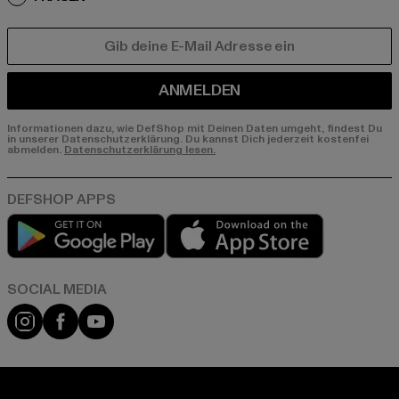
E-MAIL
ANMELDEN
Informationen dazu, wie DefShop mit Deinen Daten umgeht, findest Du
in unserer Datenschutzerklärung. Du kannst Dich jederzeit kostenfei
abmelden.
Datenschutzerklärung lesen.
Play market
App store
Instagram
Facebook
YouTube