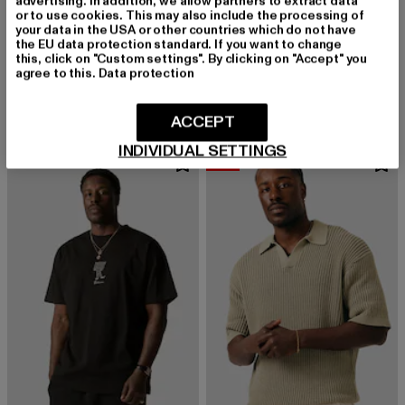
advertising. In addition, we allow partners to extract data
or to use cookies. This may also include the processing of
your data in the USA or other countries which do not have
the EU data protection standard. If you want to change
BLKVIS
BLKVIS
this, click on "Custom settings". By clicking on "Accept" you
Full Zip
Patchwork
agree to this.
Data protection
Derzeitiger Preis: 113,99 EUR
Derzeitiger Preis: 82,99 EUR
Aktionspreis:
113,99 EUR
82,99 EUR
99,99 EUR
ACCEPT
INDIVIDUAL SETTINGS
-10%