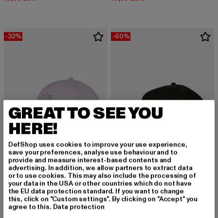
-32%
-60%
GREAT TO SEE YOU
HERE!
DefShop uses cookies to improve your use experience,
save your preferences, analyse use behaviour and to
provide and measure interest-based contents and
advertising. In addition, we allow partners to extract data
CAYLER & SONS
CAYLER & SONS
or to use cookies. This may also include the processing of
Day Dreamin Curved
Slam Dunk
your data in the USA or other countries which do not have
Derzeitiger Preis: 16,99 EUR
Aktionspreis: 24,99 EUR
Derzeitiger Preis: 12,00 EUR
Aktionspreis: 
16,99 EUR
24,99 EUR
12,00 EUR
29,99 EUR
the EU data protection standard. If you want to change
this, click on "Custom settings". By clicking on "Accept" you
agree to this.
Data protection