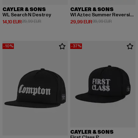
CAYLER & SONS
CAYLER & SONS
WL Search N Destroy
Wl Aztec Summer Reversible
Derzeitiger Preis: 14,10 EUR
Aktionspreis: 29,99 EUR
Derzeitiger Preis: 29,99 EUR
Aktionspreis:
14,10 EUR
29,99 EUR
29,99 EUR
39,99 EUR
-10%
-37%
CAYLER & SONS
First Class P