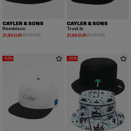
CAYLER & SONS
CAYLER & SONS
Reminisce
Trust In
Derzeitiger Preis: 21,89 EUR
Aktionspreis: 29,99 EUR
Derzeitiger Preis: 21,89 EUR
Aktionspreis: 
21,89 EUR
29,99 EUR
21,89 EUR
29,99 EUR
-53%
-25%