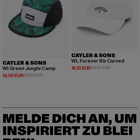
CAYLER & SONS
WL Forever Six Curved
CAYLER & SONS
Derzeitiger Preis: 16,10 EUR
Aktionspreis: 3
16,10 EUR
34,99 EUR
Wl Green Jungle Camp
Derzeitiger Preis: 14,00 EUR
Aktionspreis: 34,99 EUR
14,00 EUR
34,99 EUR
MELDE DICH AN, UM
INSPIRIERT ZU BLEI