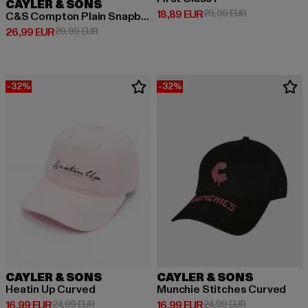
CAYLER & SONS
Derzeitiger Preis: 18,89 EUR
Aktionspreis: 
18,89 EUR
29,99 EUR
C&S Compton Plain Snapback Cap
Derzeitiger Preis: 26,99 EUR
Aktionspreis: 29,99 EUR
26,99 EUR
29,99 EUR
-32%
-32%
CAYLER & SONS
CAYLER & SONS
Heatin Up Curved
Munchie Stitches Curved
Derzeitiger Preis: 16,99 EUR
Aktionspreis: 24,99 EUR
Derzeitiger Preis: 16,99 EUR
Aktionspreis: 
16,99 EUR
24,99 EUR
16,99 EUR
24,99 EUR