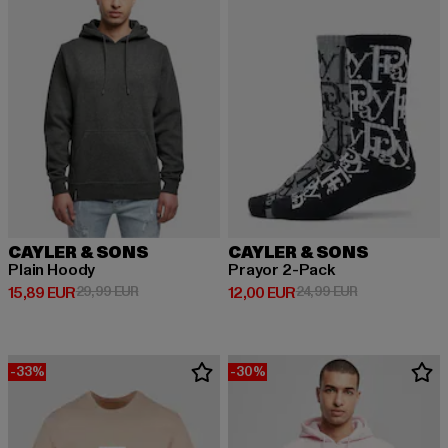
CAYLER & SONS
CAYLER & SONS
Plain Hoody
Prayor 2-Pack
Derzeitiger Preis: 15,89 EUR
Aktionspreis: 29,99 EUR
Derzeitiger Preis: 12,00 EUR
Aktionspreis: 
15,89 EUR
29,99 EUR
12,00 EUR
24,99 EUR
-33%
-30%