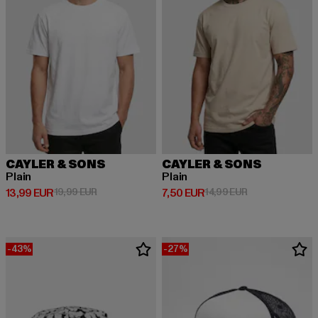
CAYLER & SONS
CAYLER & SONS
Plain
Plain
Derzeitiger Preis: 13,99 EUR
Aktionspreis: 19,99 EUR
Derzeitiger Preis: 7,50 EUR
Aktionspreis: 14
13,99 EUR
19,99 EUR
7,50 EUR
14,99 EUR
-43%
-27%