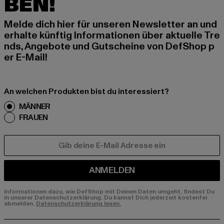
BEN!
Melde dich hier für unseren Newsletter an und
erhalte künftig Informationen über aktuelle Tre
nds, Angebote und Gutscheine von DefShop p
er E-Mail!
An welchen Produkten bist du interessiert?
MÄNNER
FRAUEN
E-MAIL
ANMELDEN
Informationen dazu, wie DefShop mit Deinen Daten umgeht, findest Du
in unserer Datenschutzerklärung. Du kannst Dich jederzeit kostenfei
abmelden.
Datenschutzerklärung lesen.