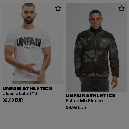
UNFAIR ATHLETICS
Classic Label '19
UNFAIR ATHLETICS
Derzeitiger Preis: 32,99 EUR
32,99 EUR
Fabric Mix Fleece
Derzeitiger Preis: 99,99 EUR
99,99 EUR