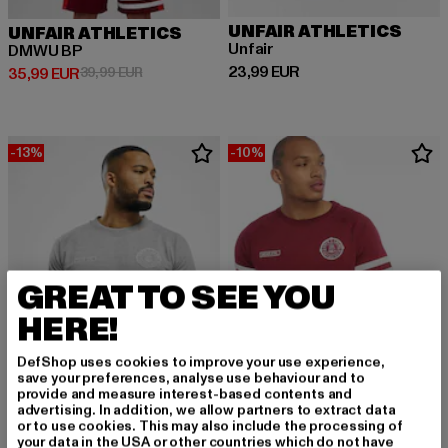
UNFAIR ATHLETICS
UNFAIR ATHLETICS
Unfair
DMWU BP
Derzeitiger Preis: 23,99 EUR
23,99 EUR
Derzeitiger Preis: 35,99 EUR
Aktionspreis: 39,99 EUR
35,99 EUR
39,99 EUR
-13%
-10%
GREAT TO SEE YOU
HERE!
DefShop uses cookies to improve your use experience,
save your preferences, analyse use behaviour and to
provide and measure interest-based contents and
advertising. In addition, we allow partners to extract data
or to use cookies. This may also include the processing of
UNFAIR ATHLETICS
UNFAIR ATHLETICS
your data in the USA or other countries which do not have