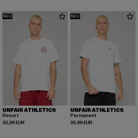
NEU
NEU
UNFAIR ATHLETICS
UNFAIR ATHLETICS
Resort
Permanent
Derzeitiger Preis: 35,99 EUR
Derzeitiger Preis: 35,99 EUR
35,99 EUR
35,99 EUR