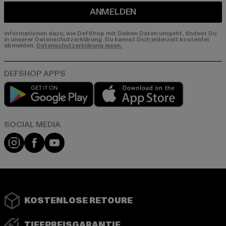
ANMELDEN
Informationen dazu, wie DefShop mit Deinen Daten umgeht, findest Du
in unserer Datenschutzerklärung. Du kannst Dich jederzeit kostenfei
abmelden.
Datenschutzerklärung lesen.
Play market
App store
Instagram
Facebook
YouTube
KOSTENLOSE RETOURE
TIEFPREISGARANTIE