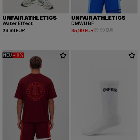
UNFAIR ATHLETICS
UNFAIR ATHLETICS
Water Effect
DMWU BP
Derzeitiger Preis: 39,99 EUR
Derzeitiger Preis: 35,99 EUR
Aktionspreis:
39,99 EUR
35,99 EUR
39,99 EUR
NEU
-10%