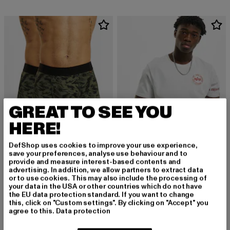
GREAT TO SEE YOU
HERE!
DefShop uses cookies to improve your use experience,
save your preferences, analyse use behaviour and to
provide and measure interest-based contents and
ALPHA INDUSTRIES
ALPHA INDUSTRIES
advertising. In addition, we allow partners to extract data
Graphic 2 Pack
RBF Back Stripe
or to use cookies. This may also include the processing of
your data in the USA or other countries which do not have
Derzeitiger Preis: 37,99 EUR
Derzeitiger Preis: 42,74 EUR
37,99 EUR
42,74 EUR
the EU data protection standard. If you want to change
this, click on "Custom settings". By clicking on "Accept" you
agree to this.
Data protection