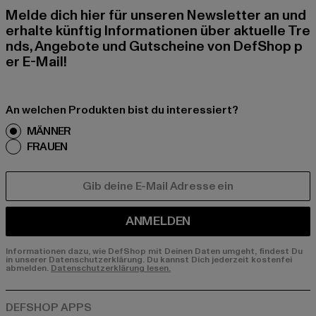
Melde dich hier für unseren Newsletter an und
erhalte künftig Informationen über aktuelle Tre
nds, Angebote und Gutscheine von DefShop p
er E-Mail!
An welchen Produkten bist du interessiert?
MÄNNER
FRAUEN
E-MAIL
ANMELDEN
Informationen dazu, wie DefShop mit Deinen Daten umgeht, findest Du
in unserer Datenschutzerklärung. Du kannst Dich jederzeit kostenfei
abmelden.
Datenschutzerklärung lesen.