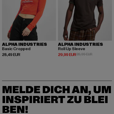
ALPHA INDUSTRIES
ALPHA INDUSTRIES
Basic Cropped
Roll Up Sleeve
Derzeitiger Preis: 28,49 EUR
Derzeitiger Preis: 29,99 EUR
Aktionspreis:
28,49 EUR
29,99 EUR
39,99 EUR
MELDE DICH AN, UM
INSPIRIERT ZU BLEI
BEN!