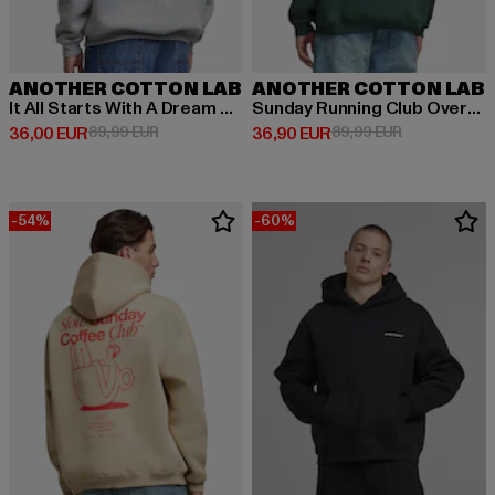
ANOTHER COTTON LAB
ANOTHER COTTON LAB
It All Starts With A Dream Oversize
Sunday Running Club Oversized
Derzeitiger Preis: 36,00 EUR
Aktionspreis: 89,99 EUR
Derzeitiger Preis: 36,90 EUR
Aktionspreis:
36,00 EUR
89,99 EUR
36,90 EUR
89,99 EUR
-54%
-60%