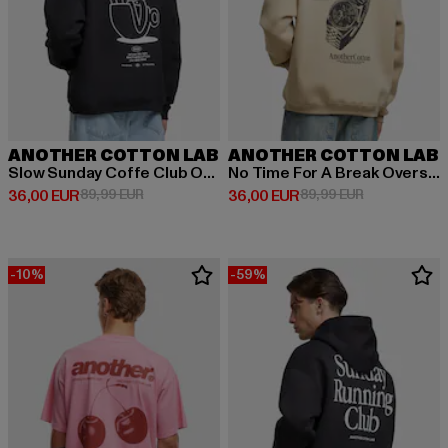
ANOTHER COTTON LAB
ANOTHER COTTON LAB
Slow Sunday Coffe Club Oversize
No Time For A Break Oversize
Derzeitiger Preis: 36,00 EUR
Aktionspreis: 89,99 EUR
Derzeitiger Preis: 36,00 EUR
Aktionspreis:
36,00 EUR
89,99 EUR
36,00 EUR
89,99 EUR
-10%
-59%