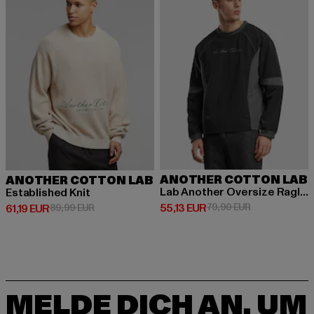
ANOTHER COTTON LAB
ANOTHER COTTON LAB
Lab Another Oversize Raglan Windbreaker
Established Knit
Derzeitiger Preis: 55,13 EUR
Aktionspreis: 
55,13 EUR
79,90 EUR
Derzeitiger Preis: 61,19 EUR
Aktionspreis: 89,99 EUR
61,19 EUR
89,99 EUR
MELDE DICH AN, UM