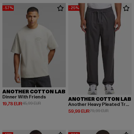
-57%
-25%
ANOTHER COTTON LAB
Dinner With Friends
ANOTHER COTTON LAB
Derzeitiger Preis: 19,78 EUR
Aktionspreis: 45,99 EUR
19,78 EUR
45,99 EUR
Another Heavy Pleated Trousers
Derzeitiger Preis: 59,99 EUR
Aktionspreis:
59,99 EUR
79,99 EUR