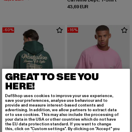
Caffeine Dept. T-Shirt
Derzeitiger Preis: 43,69 EUR
43,69 EUR
-60%
-16%
GREAT TO SEE YOU
HERE!
DefShop uses cookies to improve your use experience,
save your preferences, analyse use behaviour and to
provide and measure interest-based contents and
advertising. In addition, we allow partners to extract data
ANOTHER COTTON LAB
or to use cookies. This may also include the processing of
Workation Oversize
your data in the USA or other countries which do not have
ANOTHER COTTON LAB
Derzeitiger Preis: 36,00 EUR
Aktionspreis: 89,99 EUR
36,00 EUR
89,99 EUR
the EU data protection standard. If you want to change
SRC Signature
this, click on "Custom settings". By clicking on "Accept" you
Derzeitiger Preis: 41,99 EUR
Aktionspreis: 
41,99 EUR
49,99 EUR