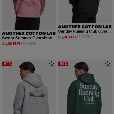
ANOTHER COTTON LAB
Sunday Running Club Oversized
ANOTHER COTTON LAB
Derzeitiger Preis: 36,90 EUR
Aktionspreis:
36,90 EUR
89,99 EUR
Sweet Summer Oversized
Derzeitiger Preis: 44,99 EUR
Aktionspreis: 49,99 EUR
44,99 EUR
49,99 EUR
-60%
-59%