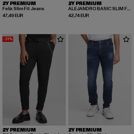
2Y PREMIUM
2Y PREMIUM
Felix Slim Fit Jeans
ALEJANDRO BASIC SLIM FIT JEANS
Derzeitiger Preis: 47,49 EUR
Derzeitiger Preis: 42,74 EUR
47,49 EUR
42,74 EUR
-31%
2Y PREMIUM
2Y PREMIUM