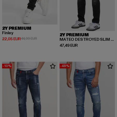
2Y PREMIUM
Finley
2Y PREMIUM
Derzeitiger Preis: 22,05 EUR
Aktionspreis: 44,99 EUR
22,05 EUR
44,99 EUR
MATEO DESTROYED SLIM FIT JEANS
Derzeitiger Preis: 47,49 EUR
47,49 EUR
-10%
-48%