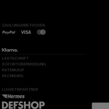
ZAHLUNGSMETHODEN
LASTSCHRIFT
SOFORTÜBERWEISUNG
RATENKAUF
RECHNUNG
LOGISTIKPARTNER