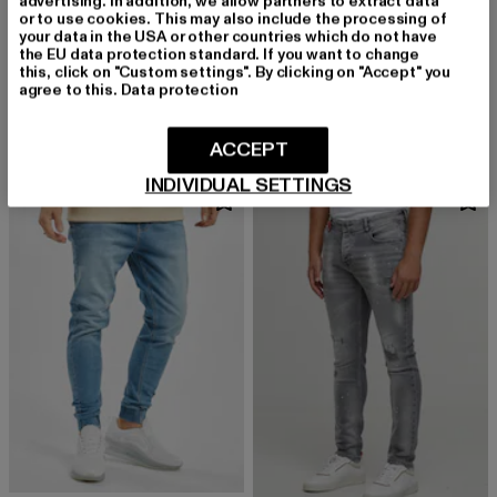
advertising. In addition, we allow partners to extract data
or to use cookies. This may also include the processing of
your data in the USA or other countries which do not have
the EU data protection standard. If you want to change
2Y PREMIUM
2Y PREMIUM
this, click on "Custom settings". By clicking on "Accept" you
ALEJANDRO BASIC SLIM FIT JEANS
ALEJANDRO BASIC SLIM FIT JEANS
agree to this.
Data protection
Derzeitiger Preis: 26,09 EUR
Aktionspreis: 44,99 EUR
Derzeitiger Preis: 26,99 EUR
Aktionspreis:
26,09 EUR
44,99 EUR
26,99 EUR
44,99 EUR
ACCEPT
INDIVIDUAL SETTINGS