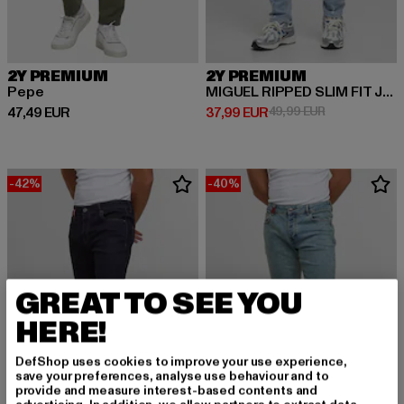
2Y PREMIUM
2Y PREMIUM
Pepe
MIGUEL RIPPED SLIM FIT JEANS
Derzeitiger Preis: 47,49 EUR
Derzeitiger Preis: 37,99 EUR
Aktionspreis:
47,49 EUR
37,99 EUR
49,99 EUR
-42%
-40%
GREAT TO SEE YOU
HERE!
DefShop uses cookies to improve your use experience,
save your preferences, analyse use behaviour and to
provide and measure interest-based contents and