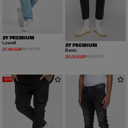
2Y PREMIUM
Lowell
2Y PREMIUM
Derzeitiger Preis: 27,99 EUR
Aktionspreis: 49,99 EUR
27,99 EUR
49,99 EUR
Basic
Derzeitiger Preis: 20,00 EUR
Aktionspreis:
20,00 EUR
49,99 EUR
-51%