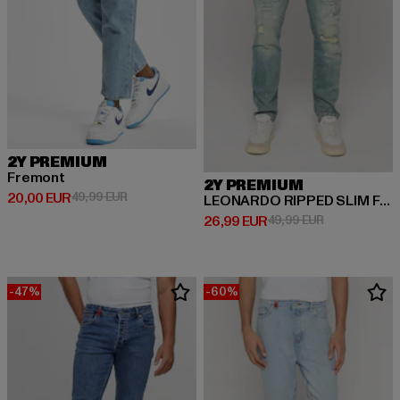
2Y PREMIUM
Fremont
2Y PREMIUM
Derzeitiger Preis: 20,00 EUR
Aktionspreis: 49,99 EUR
20,00 EUR
49,99 EUR
LEONARDO RIPPED SLIM FIT JEANS
Derzeitiger Preis: 26,99 EUR
Aktionspreis:
26,99 EUR
49,99 EUR
-47%
-60%