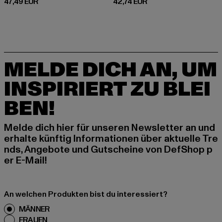
Derzeitiger Preis: 47,49 EUR
Derzeitiger Preis: 42,74 EUR
47,49 EUR
42,74 EUR
MELDE DICH AN, UM
INSPIRIERT ZU BLEI
BEN!
Melde dich hier für unseren Newsletter an und
erhalte künftig Informationen über aktuelle Tre
nds, Angebote und Gutscheine von DefShop p
er E-Mail!
An welchen Produkten bist du interessiert?
MÄNNER
FRAUEN