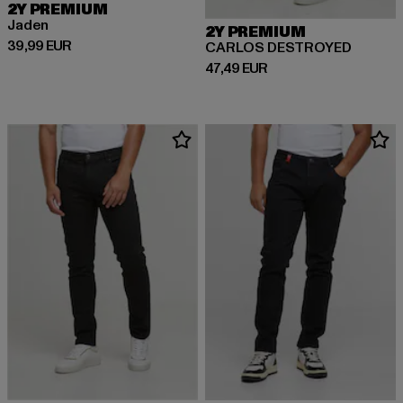
2Y PREMIUM
Jaden
2Y PREMIUM
Derzeitiger Preis: 39,99 EUR
39,99 EUR
CARLOS DESTROYED
Derzeitiger Preis: 47,49 EUR
47,49 EUR