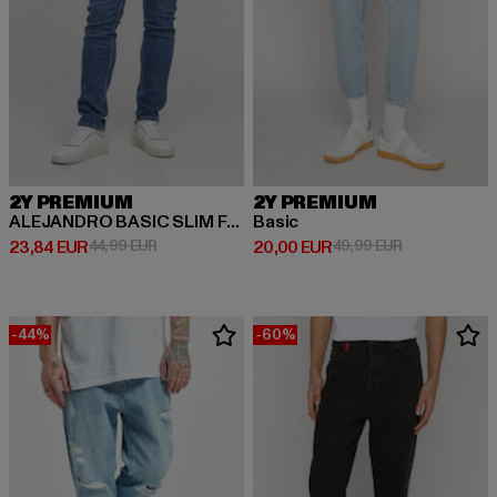
2Y PREMIUM
2Y PREMIUM
ALEJANDRO BASIC SLIM FIT JEANS
Basic
Derzeitiger Preis: 23,84 EUR
Aktionspreis: 44,99 EUR
Derzeitiger Preis: 20,00 EUR
Aktionspreis:
23,84 EUR
44,99 EUR
20,00 EUR
49,99 EUR
-44%
-60%