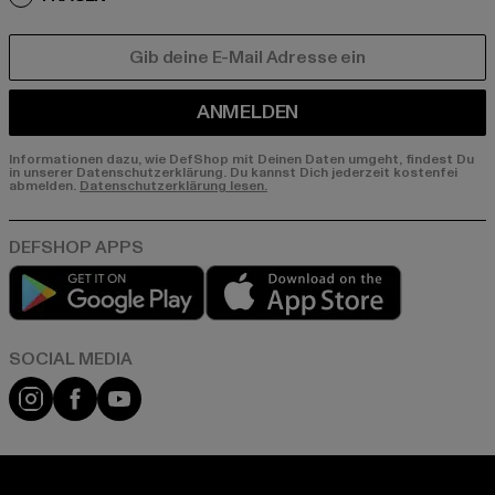
E-MAIL
ANMELDEN
Informationen dazu, wie DefShop mit Deinen Daten umgeht, findest Du
in unserer Datenschutzerklärung. Du kannst Dich jederzeit kostenfei
abmelden.
Datenschutzerklärung lesen.
Play market
App store
Instagram
Facebook
YouTube