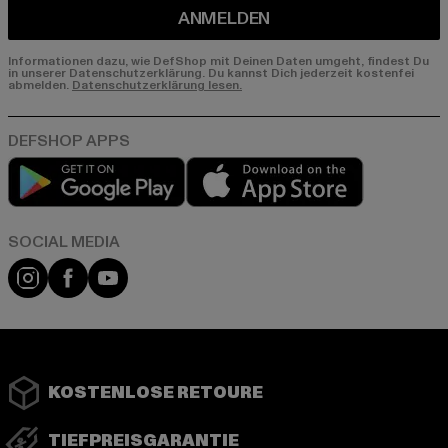
ANMELDEN
Informationen dazu, wie DefShop mit Deinen Daten umgeht, findest Du
in unserer Datenschutzerklärung. Du kannst Dich jederzeit kostenfei
abmelden.
Datenschutzerklärung lesen.
Play market
App store
Instagram
Facebook
YouTube
KOSTENLOSE RETOURE
TIEFPREISGARANTIE