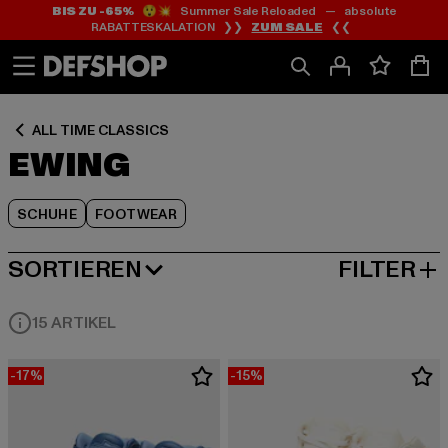
BIS ZU -65%
😲💥 Summer Sale Reloaded — absolute
Zum
Zum
Zum
RABATTESKALATION ❯❯
ZUM SALE
❮❮
Inhalt
Fußzeile
Produktraster
springen
springen
springen
ALL TIME CLASSICS
EWING
SCHUHE
FOOTWEAR
SORTIEREN
FILTER
BELIEBTESTE
15 ARTIKEL
-17%
-15%