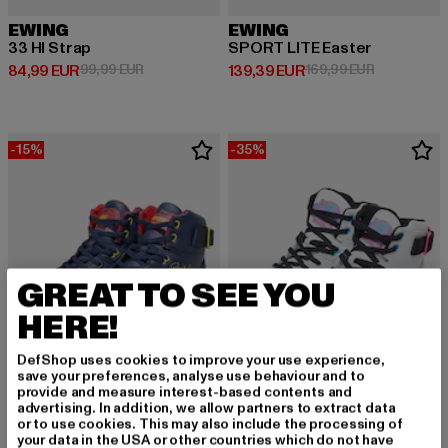
EWING
EWING
33 HI Strap
SPORT LITE Easter
Derzeitiger Preis: 84,99 EUR
Aktionspreis: 99,99 EUR
Derzeitiger Preis: 139,39 EUR
Aktionsprei
84,99 EUR
99,99 EUR
139,39 EUR
169,99 EUR
-15%
-35%
GREAT TO SEE YOU
HERE!
DefShop uses cookies to improve your use experience,
save your preferences, analyse use behaviour and to
provide and measure interest-based contents and
advertising. In addition, we allow partners to extract data
or to use cookies. This may also include the processing of
EWING
EWING
your data in the USA or other countries which do not have
33 HI Indiana Fever
33 HI