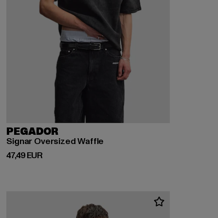
PEGADOR
Signar Oversized Waffle
Derzeitiger Preis: 47,49 EUR
47,49 EUR