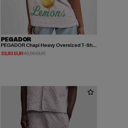
PEGADOR
PEGADOR Chapi Heavy Oversized T-Shirts
Derzeitiger Preis: 33,93 EUR
Aktionspreis: 49,90 EUR
33,93 EUR
49,90 EUR