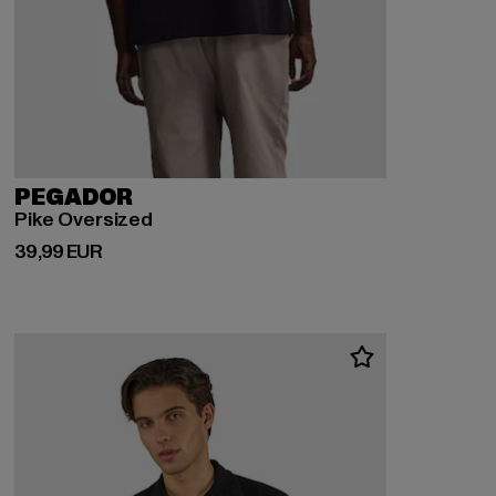
PEGADOR
Pike Oversized
Derzeitiger Preis: 39,99 EUR
39,99 EUR