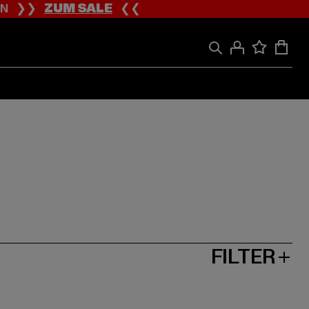
ION ❯❯
ZUM SALE
❮❮
FILTER