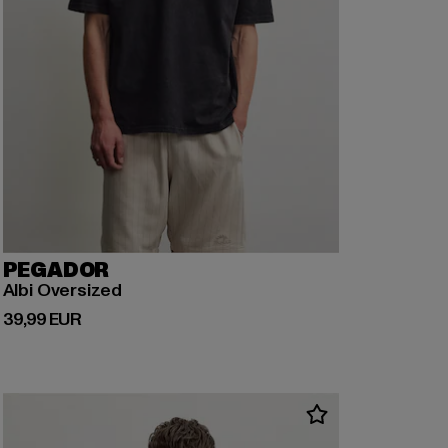
PEGADOR
Albi Oversized
Derzeitiger Preis: 39,99 EUR
39,99 EUR