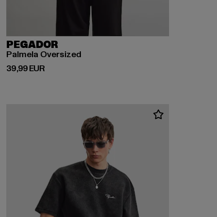
PEGADOR
Palmela Oversized
Derzeitiger Preis: 39,99 EUR
39,99 EUR