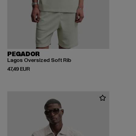
PEGADOR
Lagos Oversized Soft Rib
Derzeitiger Preis: 47,49 EUR
47,49 EUR