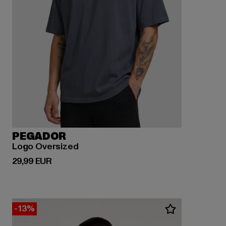
PEGADOR
Logo Oversized
Derzeitiger Preis: 29,99 EUR
29,99 EUR
-13%