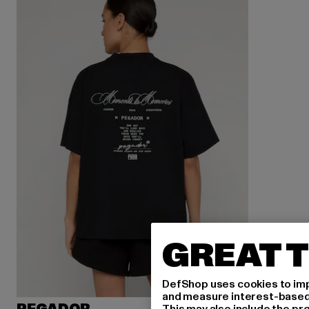
GREAT T
DefShop uses cookies to imp
and measure interest-based c
This may also include the pr