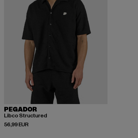
PEGADOR
Libco Structured
Derzeitiger Preis: 56,99 EUR
56,99 EUR