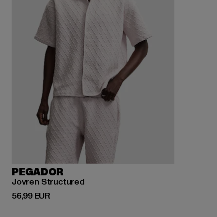
PEGADOR
Jovren Structured
Derzeitiger Preis: 56,99 EUR
56,99 EUR