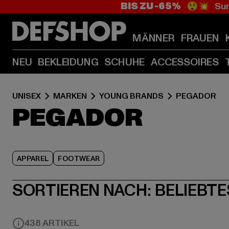
BIS ZU -65%
😲💥 Sum
MÄNNER
FRAUEN
NEU
BEKLEIDUNG
SCHUHE
ACCESSOIRES
UNISEX
MARKEN
YOUNG BRANDS
PEGADOR
PEGADOR
APPAREL
FOOTWEAR
SORTIEREN NACH:
BELIEBTE
438 ARTIKEL