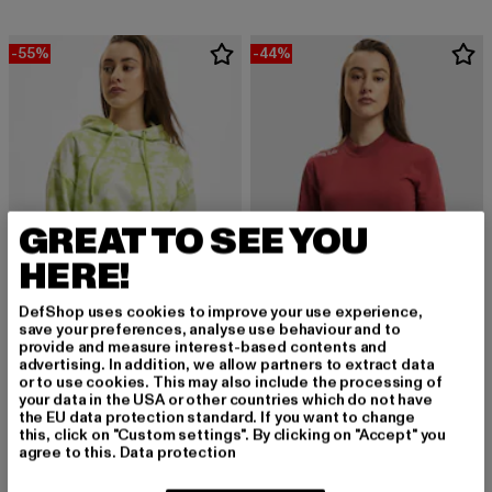
-55%
-44%
GREAT TO SEE YOU
HERE!
DefShop uses cookies to improve your use experience,
save your preferences, analyse use behaviour and to
provide and measure interest-based contents and
THUG LIFE
advertising. In addition, we allow partners to extract data
Dystopia
or to use cookies. This may also include the processing of
THUG LIFE
your data in the USA or other countries which do not have
Derzeitiger Preis: 18,00 EUR
Aktionspreis: 39,99 EUR
18,00 EUR
39,99 EUR
Statement
the EU data protection standard. If you want to change
Derzeitiger Preis: 13,99 EUR
Aktionspreis: 
13,99 EUR
24,99 EUR
this, click on "Custom settings". By clicking on "Accept" you
agree to this.
Data protection