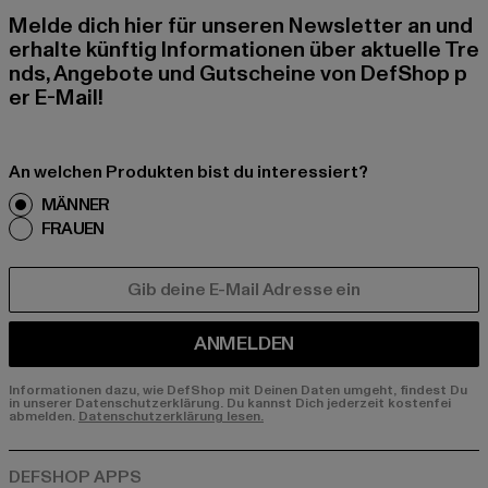
Melde dich hier für unseren Newsletter an und
erhalte künftig Informationen über aktuelle Tre
nds, Angebote und Gutscheine von DefShop p
er E-Mail!
An welchen Produkten bist du interessiert?
MÄNNER
FRAUEN
E-MAIL
ANMELDEN
Informationen dazu, wie DefShop mit Deinen Daten umgeht, findest Du
in unserer Datenschutzerklärung. Du kannst Dich jederzeit kostenfei
abmelden.
Datenschutzerklärung lesen.