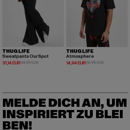
THUG LIFE
THUG LIFE
Sweatpants OurSpot
Atmosphere
Derzeitiger Preis: 31,14 EUR
Aktionspreis: 34,99 EUR
Derzeitiger Preis: 14,94 EUR
Aktionspreis: 
31,14 EUR
34,99 EUR
14,94 EUR
22,99 EUR
MELDE DICH AN, UM
INSPIRIERT ZU BLEI
BEN!