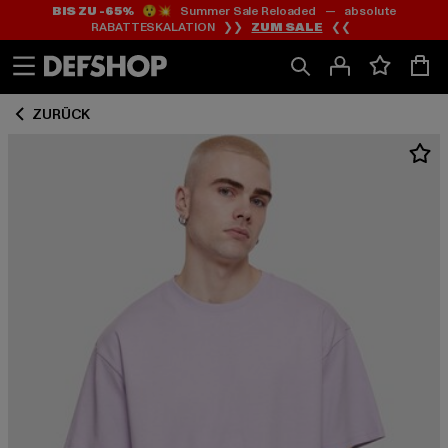
BIS ZU -65%
😲💥 Summer Sale Reloaded — absolute
Zum
Zum
RABATTESKALATION ❯❯
ZUM SALE
❮❮
Inhalt
Fußzeile
springen
springen
ZURÜCK