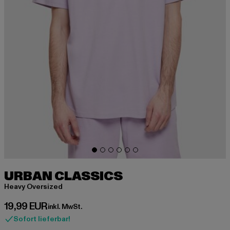
URBAN CLASSICS
Heavy Oversized
Derzeitiger Preis: 19,99 EUR
19,99 EUR
inkl. MwSt.
Sofort lieferbar!