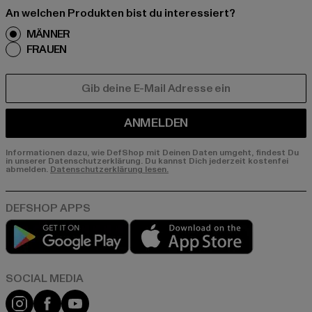
An welchen Produkten bist du interessiert?
MÄNNER
FRAUEN
E-MAIL
ANMELDEN
Informationen dazu, wie DefShop mit Deinen Daten umgeht, findest Du
in unserer Datenschutzerklärung. Du kannst Dich jederzeit kostenfei
abmelden.
Datenschutzerklärung lesen.
Play market
App store
Instagram
Facebook
YouTube