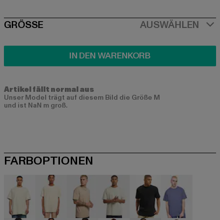
SIZE
GRÖSSE
AUSWÄHLEN
IN DEN WARENKORB
Artikel fällt normal aus
Unser Model trägt auf diesem Bild die Größe M
und ist NaN m groß.
FARBOPTIONEN