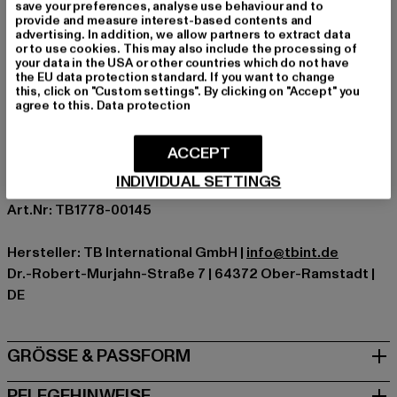
save your preferences, analyse use behaviour and to
Anlass: Alltag, Bequem, Chillen, Freizeit, Basic
provide and measure interest-based contents and
advertising. In addition, we allow partners to extract data
Ausschnitt: Rundhals
or to use cookies. This may also include the processing of
Ärmelart: Kurzarm
your data in the USA or other countries which do not have
the EU data protection standard. If you want to change
Schnitt: Oversize
this, click on "Custom settings". By clicking on "Accept" you
Marke: Urban Classics
agree to this.
Data protection
Kat.: Bekleidung
Farbe: violet
ACCEPT
Hersteller Farbe: lilac
INDIVIDUAL SETTINGS
Materialzusammensetzung: 100% Baumwolle
Art.Nr: TB1778-00145
Hersteller: TB International GmbH |
info@tbint.de
Dr.-Robert-Murjahn-Straße 7 | 64372 Ober-Ramstadt |
DE
GRÖSSE & PASSFORM
PFLEGEHINWEISE