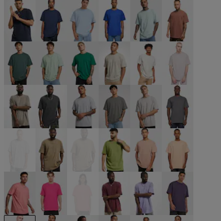
beige
beige
beige
beige
schwarz
blau
blau
blau
blau
blau
blau
braun
grün
grün
grün
grün
grau
grau
grau
grau
grau
grau
grau
grau
grau
khaki
khaki
olive
orange
orange
pink
pink
pink
rot
violet
violet