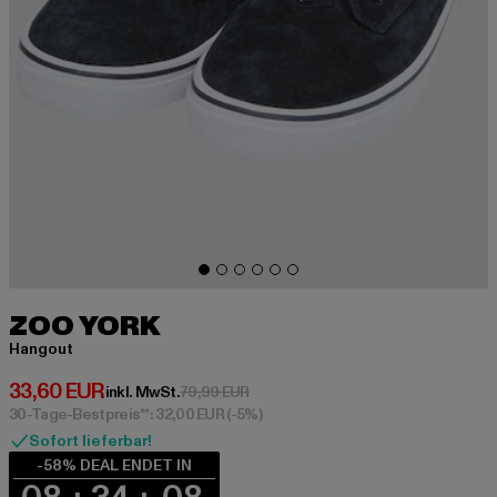
ZOO YORK
Hangout
Derzeitiger Preis: 33,60 EUR
33,60 EUR
Aktionspreis: 79,99 EUR
inkl. MwSt.
79,99 EUR
30-Tage-Bestpreis**: 32,00 EUR
(-5%)
Sofort lieferbar!
-58% DEAL ENDET IN