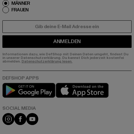
MÄNNER
FRAUEN
E-MAIL
ANMELDEN
Informationen dazu, wie DefShop mit Deinen Daten umgeht, findest Du
in unserer Datenschutzerklärung. Du kannst Dich jederzeit kostenfei
abmelden.
Datenschutzerklärung lesen.
Play market
App store
Instagram
Facebook
YouTube