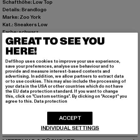
Schafthöhe: Low Top
Details: Brandlogo
Marke: Zoo York
Kat.: Sneakers Low
Farbe: schwarz
GREAT TO SEE YOU
Hersteller Farbe: black/grey/red
Obermaterial: Leder
HERE!
Innenfutter: Textil
DefShop uses cookies to improve your use experience,
Art.Nr: 10720013-02511
save your preferences, analyse use behaviour and to
provide and measure interest-based contents and
advertising. In addition, we allow partners to extract data
Hersteller: TB International GmbH |
info@tbint.de
or to use cookies. This may also include the processing of
Dr.-Robert-Murjahn-Straße 7 | 64372 Ober-Ramstadt |
your data in the USA or other countries which do not have
the EU data protection standard. If you want to change
DE
this, click on "Custom settings". By clicking on "Accept" you
agree to this.
Data protection
GRÖSSE & PASSFORM
ACCEPT
PFLEGEHINWEISE
INDIVIDUAL SETTINGS