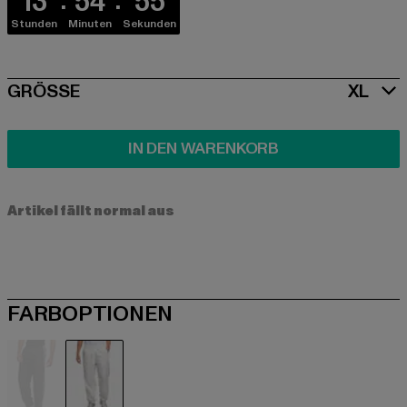
13
54
55
Stunden
Minuten
Sekunden
SIZE
GRÖSSE
XL
IN DEN WARENKORB
Artikel fällt normal aus
FARBOPTIONEN