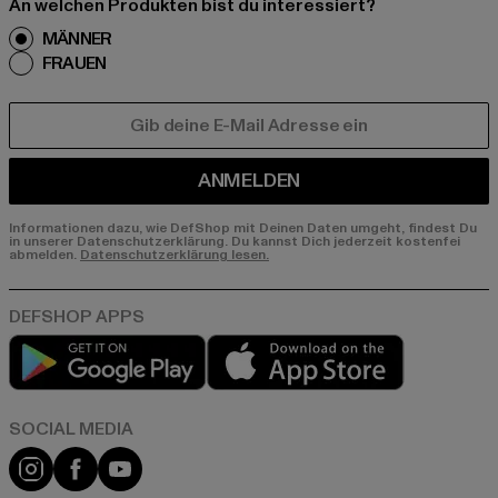
An welchen Produkten bist du interessiert?
MÄNNER
FRAUEN
E-MAIL
ANMELDEN
Informationen dazu, wie DefShop mit Deinen Daten umgeht, findest Du
in unserer Datenschutzerklärung. Du kannst Dich jederzeit kostenfei
abmelden.
Datenschutzerklärung lesen.
Play market
App store
Instagram
Facebook
YouTube