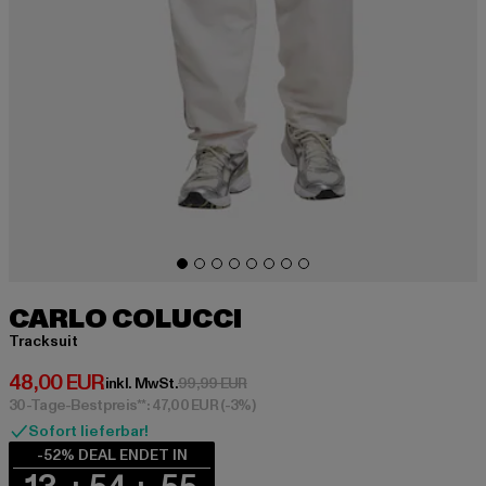
CARLO COLUCCI
Tracksuit
Derzeitiger Preis: 48,00 EUR
48,00 EUR
Aktionspreis: 99,99 EUR
inkl. MwSt.
99,99 EUR
30-Tage-Bestpreis**: 47,00 EUR
(-3%)
Sofort lieferbar!
-52% DEAL ENDET IN