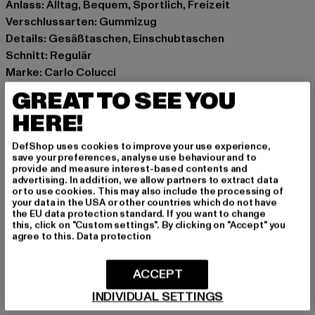
Anlass: Alltag, Bequem, Sportlich, Freizeit
Verschlussarten: Gummizug
Details: Gesäßtaschen, Einschubtaschen
Schnitt: Regulär
Marke: Carlo Colucci
Kat.: Jogginghosen
GREAT TO SEE YOU
Farbe: weiß
HERE!
Hersteller Farbe: offwhite
Materialzusammensetzung: 100% Polyester
DefShop uses cookies to improve your use experience,
Art.Nr: C3478-00555
save your preferences, analyse use behaviour and to
provide and measure interest-based contents and
advertising. In addition, we allow partners to extract data
Hersteller: Mark Seven Fashion GmbH & Co. KG |
or to use cookies. This may also include the processing of
your data in the USA or other countries which do not have
info@carlocolucci.com
the EU data protection standard. If you want to change
Kyllmannweg 7 | 42699 Solingen | DE
this, click on "Custom settings". By clicking on "Accept" you
agree to this.
Data protection
GRÖSSE & PASSFORM
ACCEPT
INDIVIDUAL SETTINGS
PFLEGEHINWEISE