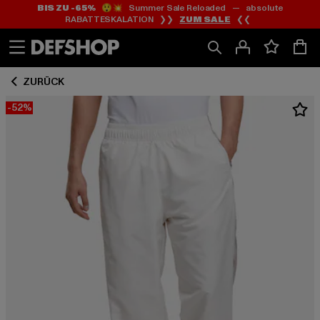
BIS ZU -65%
😲💥 Summer Sale Reloaded — absolute
Zum
Zum
RABATTESKALATION ❯❯
ZUM SALE
❮❮
Inhalt
Fußzeile
springen
springen
ZURÜCK
-52%