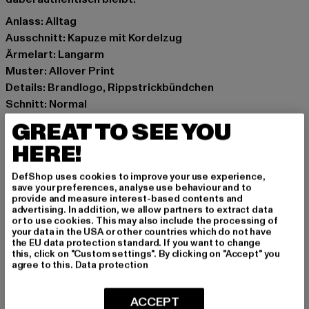
Anlass: Alltag
Ausschnitt: Kapuze mit Kordelzug
Ärmelart: Langarm
Muster: Allover Print
Details: Brandlogo, Rippstrickbündchen
Schnitt: Normal
Marke: Carlo Colucci
GREAT TO SEE YOU
Kat.: Hoodies
HERE!
Farbe: schwarz
Hersteller Farbe: black
DefShop uses cookies to improve your use experience,
Materialzusammensetzung: 50% Baumwolle, 34%
save your preferences, analyse use behaviour and to
provide and measure interest-based contents and
Polyester, 16% Polyacryl
advertising. In addition, we allow partners to extract data
Art.Nr: C7217203-00007
or to use cookies. This may also include the processing of
your data in the USA or other countries which do not have
the EU data protection standard. If you want to change
Hersteller: Mark Seven Fashion GmbH & Co. KG |
this, click on "Custom settings". By clicking on "Accept" you
agree to this.
Data protection
info@carlocolucci.com
Kyllmannweg 7 | 42699 Solingen | DE
ACCEPT