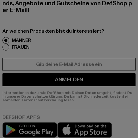
nds, Angebote und Gutscheine von DefShop p
er E-Mail!
An welchen Produkten bist du interessiert?
MÄNNER
FRAUEN
E-MAIL
ANMELDEN
Informationen dazu, wie DefShop mit Deinen Daten umgeht, findest Du
in unserer Datenschutzerklärung. Du kannst Dich jederzeit kostenfei
abmelden.
Datenschutzerklärung lesen.
Play market
App store