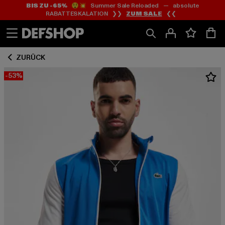
BIS ZU -65%
😲💥 Summer Sale Reloaded — absolute
Zum
Zum
RABATTESKALATION ❯❯
ZUM SALE
❮❮
Inhalt
Fußzeile
springen
springen
ZURÜCK
-53%