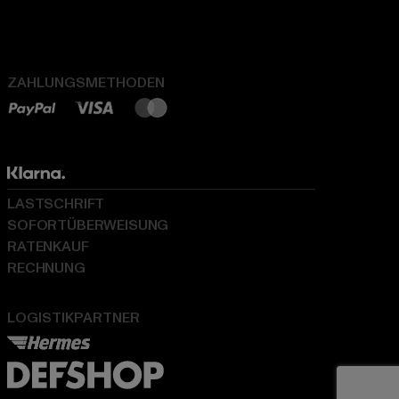
ZAHLUNGSMETHODEN
LASTSCHRIFT
SOFORTÜBERWEISUNG
RATENKAUF
RECHNUNG
LOGISTIKPARTNER