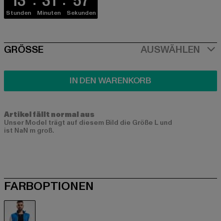
13
31
57
Stunden
Minuten
Sekunden
SIZE
GRÖSSE
AUSWÄHLEN
IN DEN WARENKORB
Artikel fällt normal aus
Unser Model trägt auf diesem Bild die Größe L und
ist NaN m groß.
FARBOPTIONEN