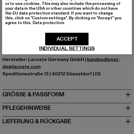
Marke: Lacoste
or to use cookies. This may also include the processing of
your data in the USA or other countries which do not have
Kat.: Übergangsjacken
the EU data protection standard. If you want to change
Farbe: blau
this, click on "Custom settings". By clicking on "Accept" you
agree to this.
Data protection
Hersteller Farbe: kingdom/flour-flour-kingdom
Materialzusammensetzung: 100% Polyester, 98%
Baumwolle, 2% Elasthan
ACCEPT
Art.Nr: SH5199-08009
INDIVIDUAL SETTINGS
Hersteller: Lacoste Germany GmbH |
kundendienst-
de@lacoste.com
Speditionsstraße 13 | 40212 Düsseldorf | DE
GRÖSSE & PASSFORM
PFLEGEHINWEISE
LIEFERUNG & RÜCKGABE