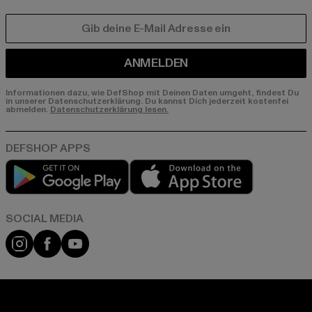
E-MAIL
ANMELDEN
Informationen dazu, wie DefShop mit Deinen Daten umgeht, findest Du
in unserer Datenschutzerklärung. Du kannst Dich jederzeit kostenfei
abmelden.
Datenschutzerklärung lesen.
Play market
App store
Instagram
Facebook
YouTube