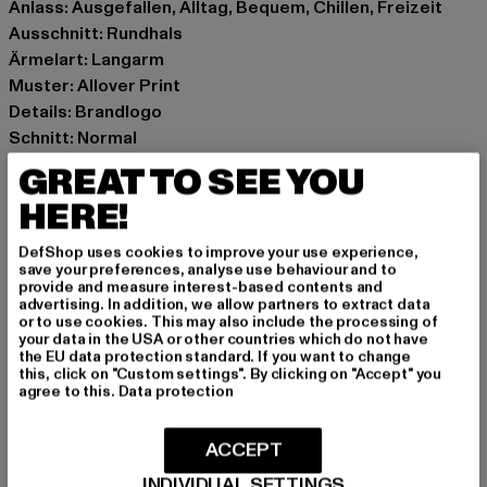
Anlass: Ausgefallen, Alltag, Bequem, Chillen, Freizeit
Ausschnitt: Rundhals
Ärmelart: Langarm
Muster: Allover Print
Details: Brandlogo
Schnitt: Normal
Marke: Carlo Colucci
GREAT TO SEE YOU
Kat.: Pullover
HERE!
Farbe: rot
Hersteller Farbe: orange
DefShop uses cookies to improve your use experience,
Materialzusammensetzung: 100% Baumwolle
save your preferences, analyse use behaviour and to
provide and measure interest-based contents and
Art.Nr: C5759-00180
advertising. In addition, we allow partners to extract data
or to use cookies. This may also include the processing of
your data in the USA or other countries which do not have
Hersteller: Mark Seven Fashion GmbH & Co. KG |
the EU data protection standard. If you want to change
info@carlocolucci.com
this, click on "Custom settings". By clicking on "Accept" you
agree to this.
Data protection
Kyllmannweg 7 | 42699 Solingen | DE
ACCEPT
GRÖSSE & PASSFORM
INDIVIDUAL SETTINGS