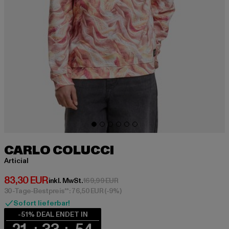
CARLO COLUCCI
Articial
Derzeitiger Preis: 83,30 EUR
83,30 EUR
Aktionspreis: 169,99 EUR
inkl. MwSt.
169,99 EUR
30-Tage-Bestpreis**: 76,50 EUR
(-9%)
Sofort lieferbar!
-51% DEAL ENDET IN