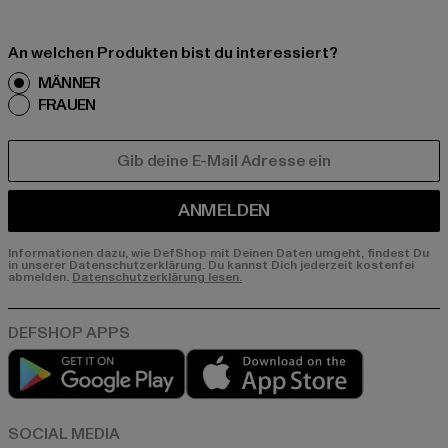
An welchen Produkten bist du interessiert?
MÄNNER
FRAUEN
E-MAIL
ANMELDEN
Informationen dazu, wie DefShop mit Deinen Daten umgeht, findest Du
in unserer Datenschutzerklärung. Du kannst Dich jederzeit kostenfei
abmelden.
Datenschutzerklärung lesen.
Play market
App store