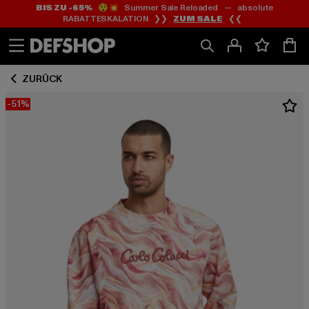
BIS ZU -65%
😲💥 Summer Sale Reloaded — absolute
Zum
Zum
RABATTESKALATION ❯❯
ZUM SALE
❮❮
Inhalt
Fußzeile
springen
springen
ZURÜCK
-51%