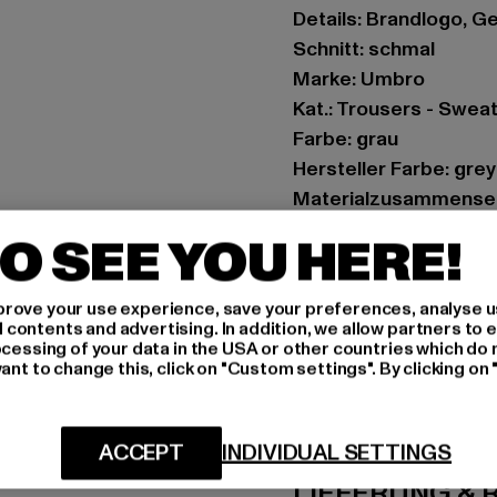
Details: Brandlogo, 
Schnitt: schmal
Marke: Umbro
Kat.: Trousers - Swea
Farbe: grau
Hersteller Farbe: gre
Materialzusammenset
Art.Nr: UMJM0864-2
O SEE YOU HERE!
Hersteller: Umbro Ltd
rove your use experience, save your preferences, analyse u
Umbro House 54 | SK
ontents and advertising. In addition, we allow partners to e
ocessing of your data in the USA or other countries which do 
ant to change this, click on "Custom settings". By clicking on 
GRÖSSE 
PFLEGEHINWE
ACCEPT
INDIVIDUAL SETTINGS
LIEFERUNG &