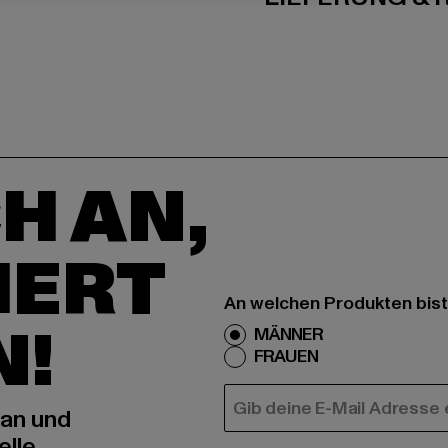
H AN,
IERT
An welchen Produkten bist
N!
MÄNNER
FRAUEN
E-MAIL
 an und
elle