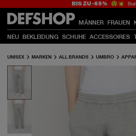
BIS ZU -65%
😲💥 Sum
MÄNNER
FRAUEN
NEU
BEKLEIDUNG
SCHUHE
ACCESSOIRES
UNISEX
MARKEN
ALL BRANDS
UMBRO
APPA