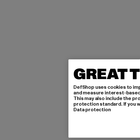
GREAT T
DefShop uses cookies to imp
and measure interest-based c
This may also include the pr
protection standard. If you w
Data protection