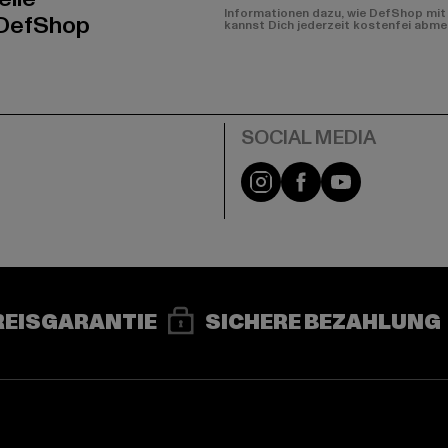
Informationen dazu, wie DefShop mit 
 DefShop
kannst Dich jederzeit kostenfei abme
e
Instagram
Facebook
YouTube
REISGARANTIE
SICHERE BEZAHLUNG