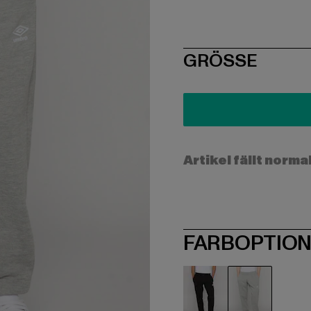
SIZE
GRÖSSE
Artikel fällt norma
FARBOPTIO