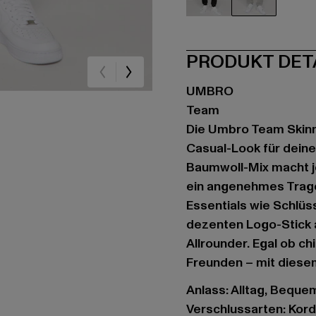
schwarz
grau
PRODUKT DET
UMBRO
Team
Die Umbro Team Skinny
Casual-Look für deine
Baumwoll-Mix macht j
ein angenehmes Trageg
Essentials wie Schlü
dezenten Logo-Stick am
Allrounder. Egal ob c
Freunden – mit diesem
Anlass: Alltag, Bequem,
Verschlussarten: Kor