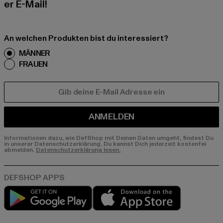
er E-Mail!
An welchen Produkten bist du interessiert?
MÄNNER
FRAUEN
E-MAIL
ANMELDEN
Informationen dazu, wie DefShop mit Deinen Daten umgeht, findest Du
in unserer Datenschutzerklärung. Du kannst Dich jederzeit kostenfei
abmelden.
Datenschutzerklärung lesen.
Play market
App store