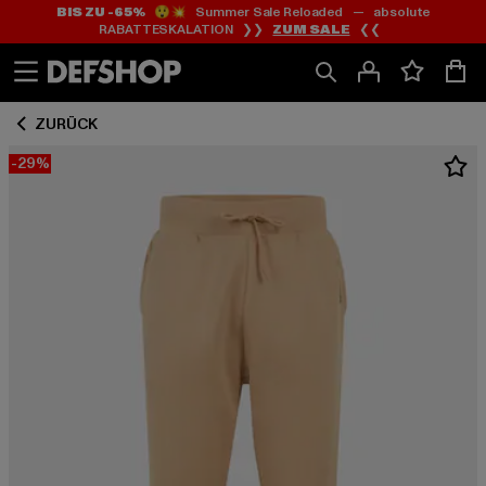
BIS ZU -65%
😲💥 Summer Sale Reloaded — absolute
Zum
Zum
RABATTESKALATION ❯❯
ZUM SALE
❮❮
Inhalt
Fußzeile
springen
springen
ZURÜCK
-29%