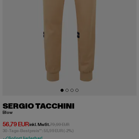
SERGIO TACCHINI
Blow
Derzeitiger Preis: 56,79 EUR
56,79 EUR
Aktionspreis: 79,99 EUR
inkl. MwSt.
79,99 EUR
30-Tage-Bestpreis**: 55,99 EUR
(-2%)
Sofort lieferbar!