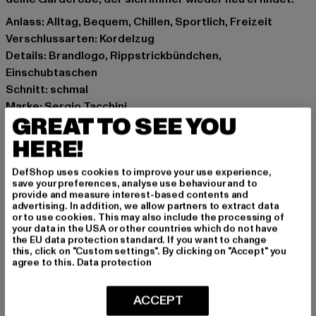
Anlass: Alltag, Bequem, Chillen, Sportlich, Freizeit
Verschlussarten: Kordelzug
Details: Brandlogo, Rippstrickbündchen,
Einschubtaschen
Schnitt: schmal
Marke: Sergio Tacchini
GREAT TO SEE YOU
Kat.: Jogginghosen
Farbe: beige
HERE!
Hersteller Farbe: latte/maritime blue
DefShop uses cookies to improve your use experience,
Materialzusammensetzung: 60% Polyester, 40%
save your preferences, analyse use behaviour and to
Baumwolle
provide and measure interest-based contents and
advertising. In addition, we allow partners to extract data
Art.Nr: STM21141-19447
or to use cookies. This may also include the processing of
your data in the USA or other countries which do not have
the EU data protection standard. If you want to change
Hersteller: Movin SARL |
help@sergiotacchini.com
this, click on "Custom settings". By clicking on "Accept" you
RN8 Quartier Rousselot 975 Terre de Granace | 13400
agree to this.
Data protection
Aubagne | FR
ACCEPT