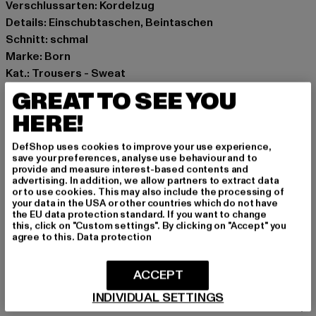
Verschlussarten: Kordelzug
Details: Einschubtaschen, Beintaschen
Schnitt: schmal
Marke: Born
Kat.: Trousers - Sweat
Farbe: schwarz
GREAT TO SEE YOU
Hersteller Farbe: black
HERE!
Materialzusammensetzung: 90% Polyester, 10%
Elasthan
DefShop uses cookies to improve your use experience,
Art.Nr: PD00007953-00007
save your preferences, analyse use behaviour and to
provide and measure interest-based contents and
advertising. In addition, we allow partners to extract data
Hersteller: Urban Styles Agency GmbH & Co. KG |
or to use cookies. This may also include the processing of
your data in the USA or other countries which do not have
agentur@urbanstylesagency.com
the EU data protection standard. If you want to change
Schanzenstraße 41 | 51063 Köln | DE
this, click on "Custom settings". By clicking on "Accept" you
agree to this.
Data protection
GRÖSSE & PASSFORM
ACCEPT
INDIVIDUAL SETTINGS
PFLEGEHINWEISE