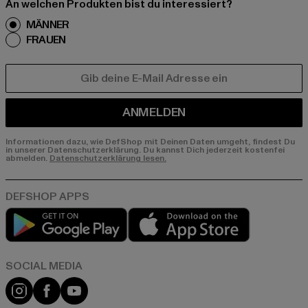
An welchen Produkten bist du interessiert?
MÄNNER
FRAUEN
E-MAIL
ANMELDEN
Informationen dazu, wie DefShop mit Deinen Daten umgeht, findest Du
in unserer Datenschutzerklärung. Du kannst Dich jederzeit kostenfei
abmelden.
Datenschutzerklärung lesen.
Play market
App store
Instagram
Facebook
YouTube