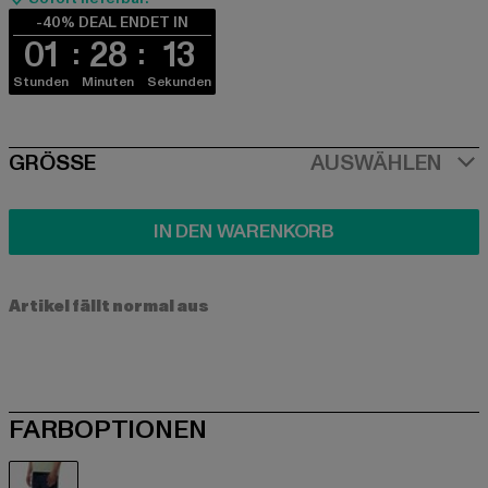
-40% DEAL ENDET IN
01
28
13
Stunden
Minuten
Sekunden
SIZE
GRÖSSE
AUSWÄHLEN
IN DEN WARENKORB
Artikel fällt normal aus
FARBOPTIONEN