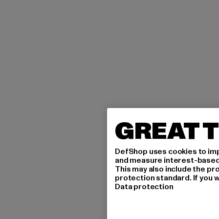
GREAT T
DefShop uses cookies to imp
and measure interest-based c
This may also include the pr
protection standard. If you w
Data protection