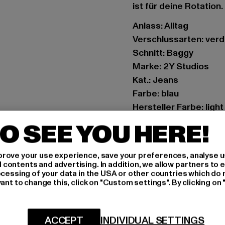
ist für deine Rotation.
Anlass: Alltag
Verschlussarten: ver
Schnitt: Baggy
Marke: 2Y Studios
Kat.: Jeans
Farbe: blau
Hersteller Farbe: light
Materialzusammense
O SEE YOU HERE!
Art.Nr: J-WB-10001-0
rove your use experience, save your preferences, analyse u
Hersteller: 2Y Premi
ontents and advertising. In addition, we allow partners to e
Hollefeldstraße 16 | 
ocessing of your data in the USA or other countries which do 
ant to change this, click on "Custom settings". By clicking on 
GRÖSSE 
ACCEPT
INDIVIDUAL SETTINGS