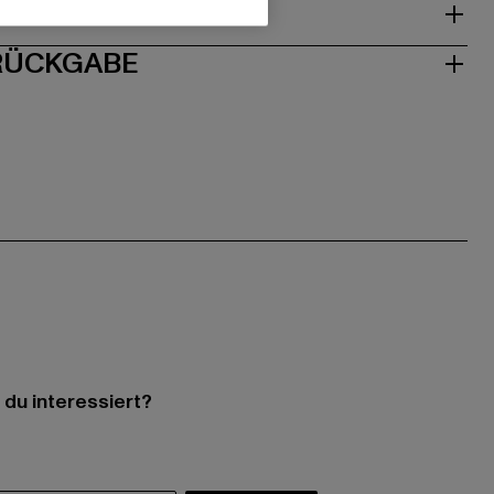
ISE
 RÜCKGABE
 du interessiert?