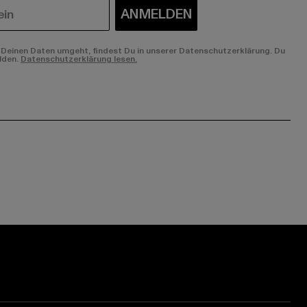
ANMELDEN
Deinen Daten umgeht, findest Du in unserer Datenschutzerklärung. Du
lden.
Datenschutzerklärung lesen.