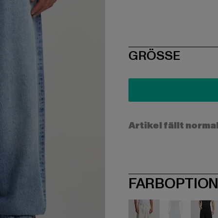
SIZE
GRÖSSE
Artikel fällt norma
FARBOPTIO