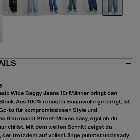
hwarz
schwarz
blau
blau
blau
blau
blau
au
AILS
y
asic Wide Baggy Jeans für Männer bringt den
 Block. Aus 100% robuster Baumwolle gefertigt, ist
 Go-to für kompromisslosen Style und
as Blau macht Street-Moves easy, egal ob du
ur chillst. Mit dem weiten Schnitt zeigst du
k, der trotzdem auf voller Länge punktet und ready