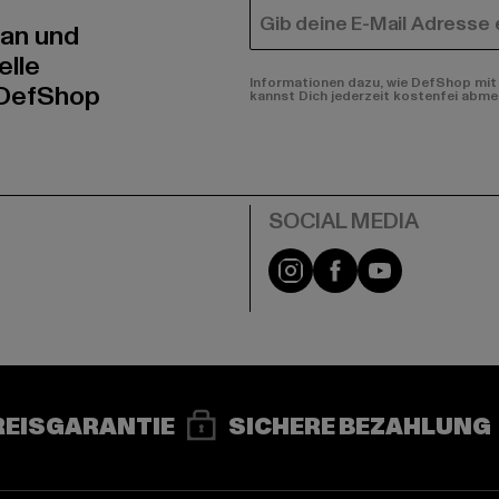
E-MAIL
 an und
elle
Informationen dazu, wie DefShop mit 
 DefShop
kannst Dich jederzeit kostenfei abme
e
Instagram
Facebook
YouTube
REISGARANTIE
SICHERE BEZAHLUNG