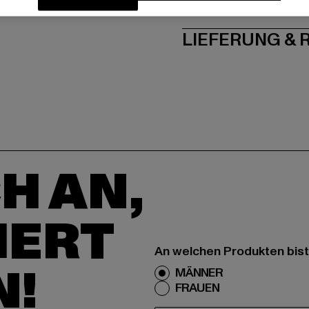
PFLEGEHINWE
LIEFERUNG &
H AN,
IERT
An welchen Produkten bist
N!
MÄNNER
FRAUEN