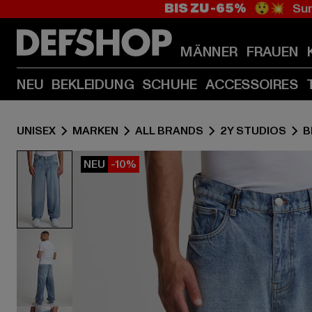
BIS ZU -65%
😲💥 Sum
MÄNNER
FRAUEN
NEU
BEKLEIDUNG
SCHUHE
ACCESSOIRES
UNISEX
MARKEN
ALL BRANDS
2Y STUDIOS
B
NEU
-10%