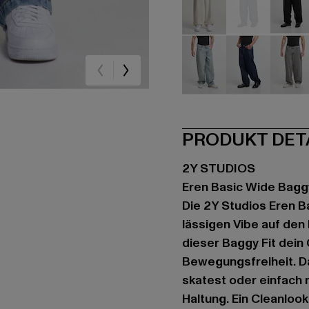
beige
beige
sc
blau
blau
gr
PRODUKT DET
2Y STUDIOS
Eren Basic Wide Bagg
Die 2Y Studios Eren B
lässigen Vibe auf den
dieser Baggy Fit dein
Bewegungsfreiheit. D
skatest oder einfach n
Haltung. Ein Cleanloo