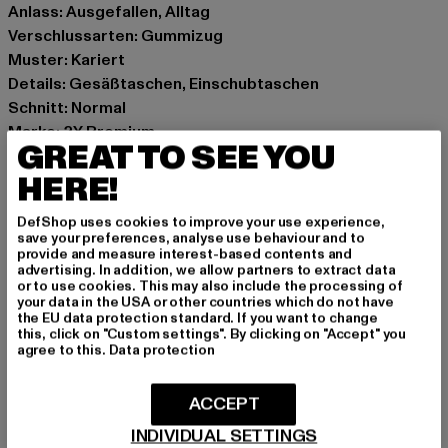
Anlass: Ausgefallen, Alltag
Verschlussarten: Gummizug
Muster: Kariert
Details: Gesäßtaschen, Einschubtaschen
Schnitt: Normal
Marke: 2Y Premium
GREAT TO SEE YOU
Kat.: Chinos
HERE!
Farbe: grau
Hersteller Farbe: grey
DefShop uses cookies to improve your use experience,
Materialzusammensetzung: 70% Baumwolle, 27%
save your preferences, analyse use behaviour and to
Polyester, 3% Elasthan
provide and measure interest-based contents and
advertising. In addition, we allow partners to extract data
Art.Nr: P1076-00111
or to use cookies. This may also include the processing of
your data in the USA or other countries which do not have
the EU data protection standard. If you want to change
Hersteller: 2Y Premium GmbH |
info@2y-studios.com
this, click on "Custom settings". By clicking on "Accept" you
Hollefeldstraße 16 | 48282 Emsdetten | DE
agree to this.
Data protection
ACCEPT
GRÖSSE & PASSFORM
INDIVIDUAL SETTINGS