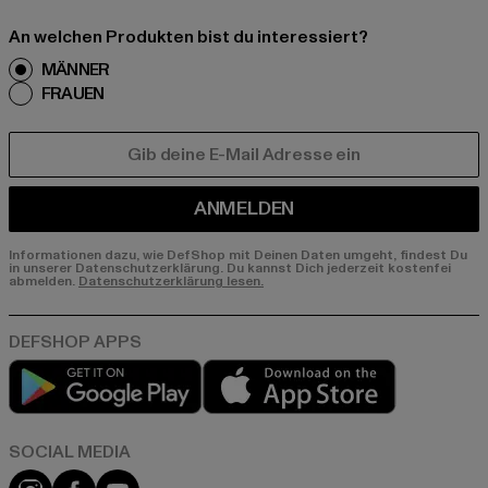
An welchen Produkten bist du interessiert?
MÄNNER
FRAUEN
E-MAIL
ANMELDEN
Informationen dazu, wie DefShop mit Deinen Daten umgeht, findest Du
in unserer Datenschutzerklärung. Du kannst Dich jederzeit kostenfei
abmelden.
Datenschutzerklärung lesen.
Play market
App store
Instagram
Facebook
YouTube