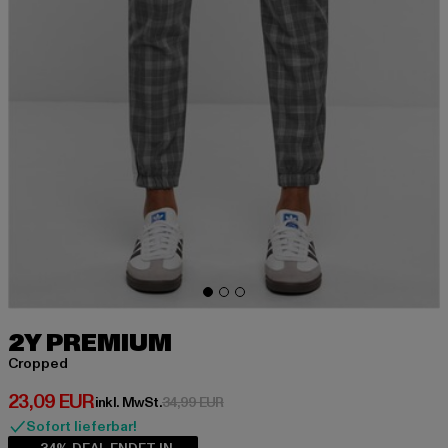
2Y PREMIUM
Cropped
Derzeitiger Preis: 23,09 EUR
23,09 EUR
Aktionspreis: 34,99 EUR
inkl. MwSt.
34,99 EUR
Sofort lieferbar!