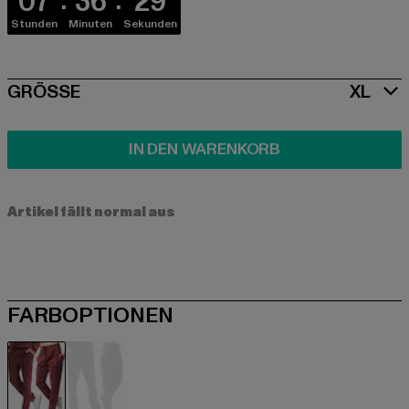
07
36
28
Stunden
Minuten
Sekunden
SIZE
GRÖSSE
XL
IN DEN WARENKORB
Artikel fällt normal aus
FARBOPTIONEN