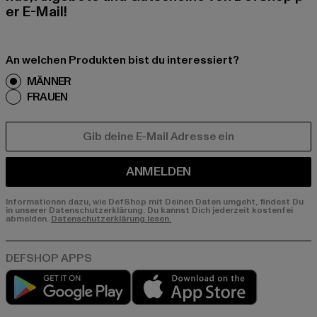
er E-Mail!
An welchen Produkten bist du interessiert?
MÄNNER
FRAUEN
E-MAIL
ANMELDEN
Informationen dazu, wie DefShop mit Deinen Daten umgeht, findest Du
in unserer Datenschutzerklärung. Du kannst Dich jederzeit kostenfei
abmelden.
Datenschutzerklärung lesen.
Play market
App store