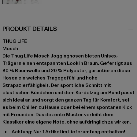
braun
olive
PRODUKT DETAILS
THUG LIFE
Mosch
Die Thug Life Mosch Jogginghosen bieten Unisex-
Trägern einen entspannten Look in Braun. Gefertigt aus
80 % Baumwolle und 20 % Polyester, garantieren diese
Hosen ein weiches Tragegefühl und hohe
Strapazierfähigkeit. Der sportliche Schnitt mit
elastischen Bündchen und dem Kordelzug am Bund passt
sich ideal an und sorgt den ganzen Tag für Komfort, sei
es beim Chillen zu Hause oder bei einem spontanen Kick
mit Freunden. Das dezente Muster verleiht dem
Klassiker eine eigene Note, ohne aufdringlich zu wirken.
Achtung: Nur 1 Artikel im Lieferumfang enthalten!