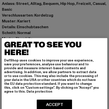
Anlass: Street, Alltag, Bequem, Hip Hop, Freizeit, Casual,
Basic
Verschlussarten: Kordelzug
Muster: Kariert
Details: Einschubtaschen
Schnitt: Normal
Marke: Thug Life
GREAT TO SEE YOU
Kat.: Jogginghosen
HERE!
Farbe: braun
Hersteller Farbe: brown
DefShop uses cookies to improve your use experience,
Materialzusammensetzung: 80% Baumwolle, 20%
save your preferences, analyse use behaviour and to
Polyester
provide and measure interest-based contents and
advertising. In addition, we allow partners to extract data
Art.Nr: TLSP137-00075
or to use cookies. This may also include the processing of
your data in the USA or other countries which do not have
the EU data protection standard. If you want to change
Hersteller: TB International GmbH |
info@tbint.de
this, click on "Custom settings". By clicking on "Accept" you
Dr.-Robert-Murjahn-Straße 7 | 64372 Ober-Ramstadt |
agree to this.
Data protection
DE
ACCEPT