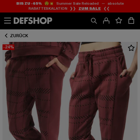
BIS ZU -65%
😲💥 Summer Sale Reloaded — absolute
Zum
Zum
RABATTESKALATION ❯❯
ZUM SALE
❮❮
Inhalt
Fußzeile
springen
springen
ZURÜCK
-24%