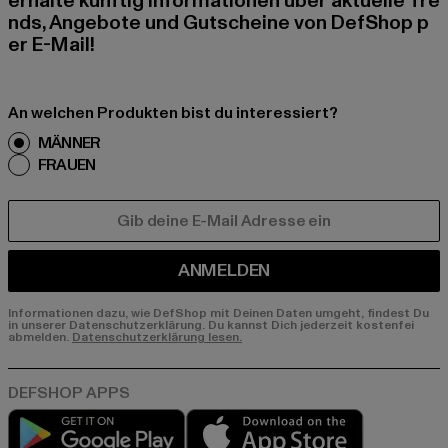
erhalte künftig Informationen über aktuelle Tre
nds, Angebote und Gutscheine von DefShop p
er E-Mail!
An welchen Produkten bist du interessiert?
MÄNNER
FRAUEN
E-MAIL
ANMELDEN
Informationen dazu, wie DefShop mit Deinen Daten umgeht, findest Du
in unserer Datenschutzerklärung. Du kannst Dich jederzeit kostenfei
abmelden.
Datenschutzerklärung lesen.
Play market
App store