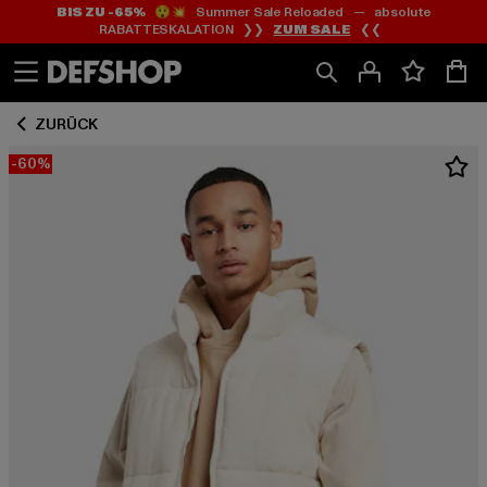
BIS ZU -65%
😲💥 Summer Sale Reloaded — absolute
Zum
Zum
RABATTESKALATION ❯❯
ZUM SALE
❮❮
Inhalt
Fußzeile
springen
springen
ZURÜCK
-60%