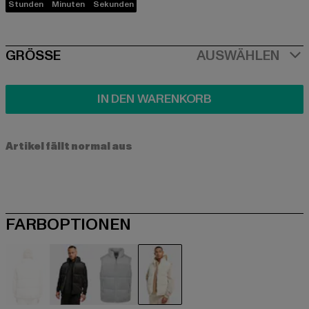
Stunden
Minuten
Sekunden
SIZE
GRÖSSE
AUSWÄHLEN
IN DEN WARENKORB
Artikel fällt normal aus
FARBOPTIONEN