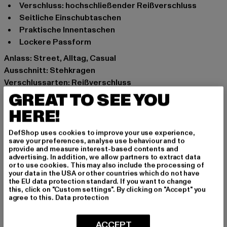
Verschluss: hochschließender Reißverschluss
Seitliche Einschubtaschen
Praktische Innentaschen
Lockere Passform
Anlass: Street, Alltag, Casual
Ausschnitt: Stehkragen
Verschlussarten: Reißverschluss
Marke: Urban Classics
GREAT TO SEE YOU
Kat.: Westen
HERE!
Farbe: weiß, braun, beige
Hersteller Farbe: whitesand
DefShop uses cookies to improve your use experience,
save your preferences, analyse use behaviour and to
Materialzusammensetzung: 100% Polyester, 100%
provide and measure interest-based contents and
Baumwolle
advertising. In addition, we allow partners to extract data
or to use cookies. This may also include the processing of
Art.Nr: TB4693-02903
your data in the USA or other countries which do not have
the EU data protection standard. If you want to change
this, click on "Custom settings". By clicking on "Accept" you
Hersteller: TB International GmbH |
info@tbint.de
agree to this.
Data protection
Dr.-Robert-Murjahn-Straße 7 | 64372 Ober-Ramstadt |
DE
ACCEPT