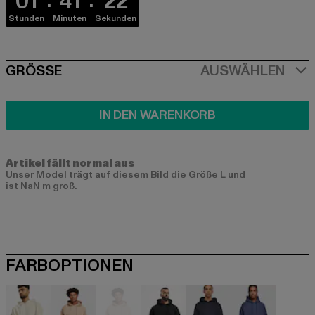
01
41
22
Stunden
Minuten
Sekunden
SIZE
GRÖSSE
AUSWÄHLEN
IN DEN WARENKORB
Artikel fällt normal aus
Unser Model trägt auf diesem Bild die Größe L und
ist NaN m groß.
FARBOPTIONEN