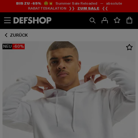
BIS ZU -65%
😲💥 Summer Sale Reloaded — absolute
Zum
Zum
RABATTESKALATION ❯❯
ZUM SALE
❮❮
Inhalt
Fußzeile
springen
springen
ZURÜCK
NEU
-60%