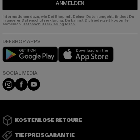
ANMELDEN
Informationen dazu, wie DefShop mit Deinen Daten umgeht, findest Du
in unserer Datenschutzerklärung. Du kannst Dich jederzeit kostenfei
abmelden.
Datenschutzerklärung lesen.
Play market
App store
Instagram
Facebook
YouTube
KOSTENLOSE RETOURE
TIEFPREISGARANTIE