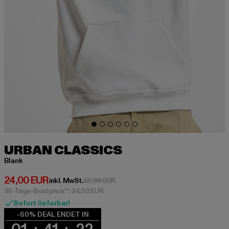
URBAN CLASSICS
Blank
Derzeitiger Preis: 24,00 EUR
24,00 EUR
Aktionspreis: 59,99 EUR
inkl. MwSt.
59,99 EUR
30-Tage-Bestpreis**: 24,00 EUR
Sofort lieferbar!
-60% DEAL ENDET IN