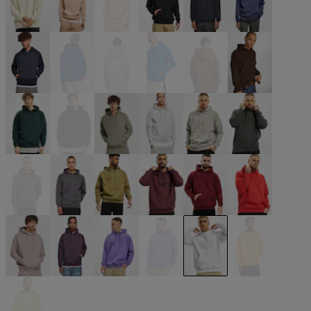
beige
beige
beige
schwarz
blau
blau
blau
blau
blau
blau
braun
braun
grün
grün
grün
grau
grau
grau
grau
grau
olive
rot
rot
rot
rosa
violet
violet
violet
weiß
gelb